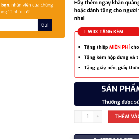
Hãy thêm ngay khăn quàng
 bạn
, nhân viên của chúng
hoặc dành tặng cho người 
ong 10 phút tới!
nhé!
WIIX TẶNG KÈM
Tặng thiệp
MIỄN PHÍ
cho
Tặng kèm hộp đựng và tú
Tặng giấy nến, giấy thơm
SẢN PHẨ
Thường được sử
Khăn quàng cổ cao cấp len 
THÊM VÀ