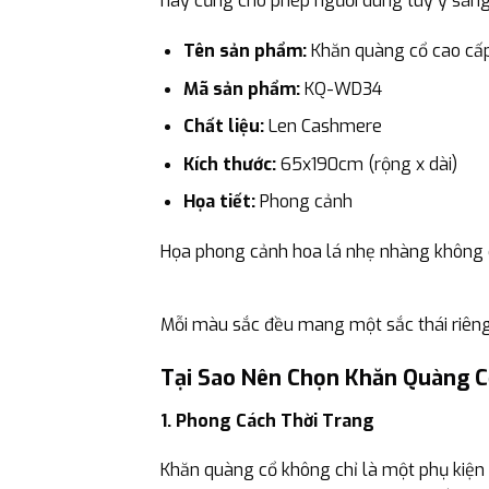
này cũng cho phép người dùng tùy ý sáng 
Tên sản phẩm:
Khăn quàng cổ cao cấ
Mã sản phẩm:
KQ-WD34
Chất liệu:
Len Cashmere
Kích thước:
65x190cm (rộng x dài)
Họa tiết:
Phong cảnh
Họa phong cảnh hoa lá nhẹ nhàng không c
Mỗi màu sắc đều mang một sắc thái riêng,
Tại Sao Nên Chọn Khăn Quàng
1. Phong Cách Thời Trang
Khăn quàng cổ không chỉ là một phụ kiện