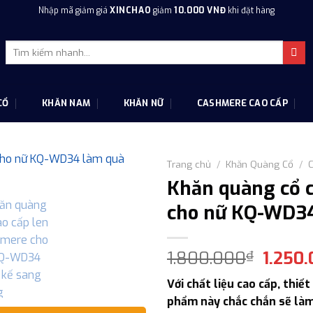
Nhập mã giảm giá
XINCHAO
giảm
10.000 VNĐ
khi đặt hàng
Tìm
kiếm:
CỔ
KHĂN NAM
KHĂN NỮ
CASHMERE CAO CẤP
Trang chủ
/
Khăn Quàng Cổ
/
Khăn quàng cổ 
cho nữ KQ-WD34
Giá
1.800.000
1.250
₫
gốc
Với chất liệu cao cấp, thiế
là:
phẩm này chắc chắn sẽ làm
1.800.