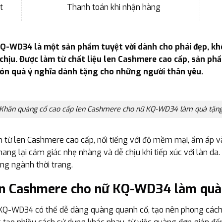
t
Thanh toán khi nhận hàng
Q-WD34 là một sản phẩm tuyệt vời dành cho phái đẹp, khô
chịu. Được làm từ chất liệu len Cashmere cao cấp, sản ph
ón quà ý nghĩa dành tặng cho những người thân yêu.
Khăn quàng cổ cao cấp len Cashmere cho nữ KQ-WD34 làm quà tặn
ừ len Cashmere cao cấp, nổi tiếng với độ mềm mại, ấm áp v
ng lại cảm giác nhẹ nhàng và dễ chịu khi tiếp xúc với làn da. 
ong ngành thời trang.
en Cashmere cho nữ KQ-WD34 làm quà
Q-WD34 có thể dễ dàng quàng quanh cổ, tạo nên phong cách ấ