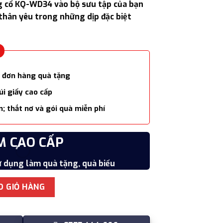
 cổ KQ-WD34 vào bộ sưu tập của bạn
1.250.000₫.
thân yêu trong những dịp đặc biệt
 đơn hàng quà tặng
i giấy cao cấp
; thắt nơ và gói quà miễn phí
M CAO CẤP
CHẤ
 dụng làm quà tặng, quà biếu
Vật liệ
Cashmere cho nữ KQ-WD34 làm quà tặng số lượng
O GIỎ HÀNG