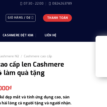
07:30 - 22:00
0824263789
GIỎ HÀNG /
0
₫
THANH TOÁN
CASHMERE DỆT KIM
LIÊN HỆ
Cashmere Nữ
/
Cashmere cao cấp
cao cấp len Cashmere
 làm quà tặng
Giá
.000
₫
hiện
t kế đẹp mắt và tính ứng dụng cao, sản
tại
 hài lòng cả người tặng và người nhận.
000₫.
là: