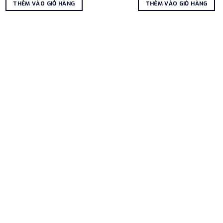
là:
tại
là:
tạ
THÊM VÀO GIỎ HÀNG
THÊM VÀO GIỎ HÀNG
1.800.000₫.
là:
1.800.000₫.
là
1.250.000₫.
1