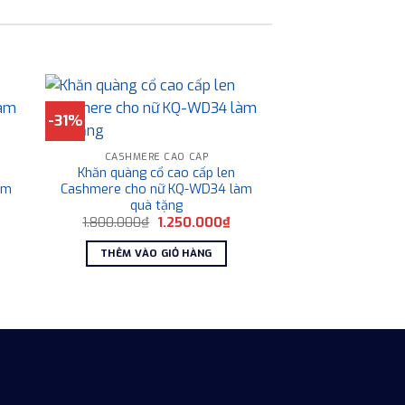
-31%
CASHMERE CAO CẤP
Khăn quàng cổ cao cấp len
àm
Cashmere cho nữ KQ-WD34 làm
quà tặng
iá
Giá
Giá
1.800.000
₫
1.250.000
₫
iện
gốc
hiện
i
là:
tại
THÊM VÀO GIỎ HÀNG
:
1.800.000₫.
là:
.250.000₫.
1.250.000₫.