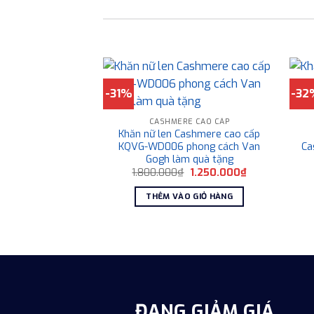
-31%
-32
CASHMERE CAO CẤP
Khăn nữ len Cashmere cao cấp
KQVG-WD006 phong cách Van
Ca
Gogh làm quà tặng
Giá
Giá
1.800.000
₫
1.250.000
₫
gốc
hiện
là:
tại
THÊM VÀO GIỎ HÀNG
1.800.000₫.
là:
1.250.000₫.
ĐANG GIẢM GIÁ