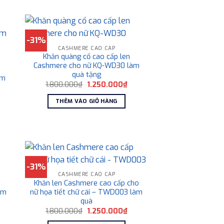
-31%
CASHMERE CAO CẤP
Khăn quàng cổ cao cấp len
Cashmere cho nữ KQ-WD30 làm
quà tặng
àm
Giá
Giá
1.800.000
₫
1.250.000
₫
gốc
hiện
iá
là:
tại
THÊM VÀO GIỎ HÀNG
iện
1.800.000₫.
là:
i
1.250.000₫.
:
.250.000₫.
-31%
CASHMERE CAO CẤP
Khăn len Cashmere cao cấp cho
àm
nữ họa tiết chữ cái – TWD003 làm
quà
iá
Giá
Giá
1.800.000
₫
1.250.000
₫
iện
gốc
hiện