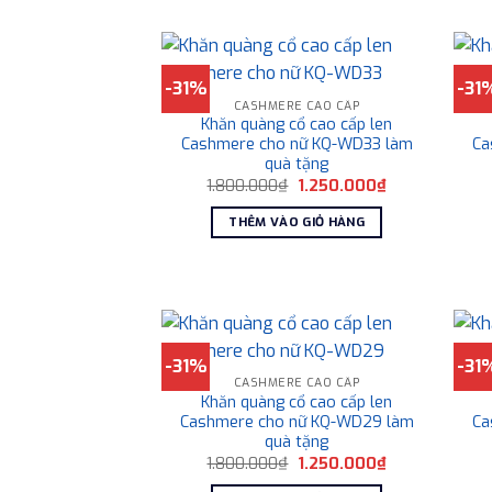
-31%
-31
CASHMERE CAO CẤP
Khăn quàng cổ cao cấp len
Cashmere cho nữ KQ-WD33 làm
Ca
quà tặng
Giá
Giá
1.800.000
₫
1.250.000
₫
gốc
hiện
là:
tại
THÊM VÀO GIỎ HÀNG
1.800.000₫.
là:
1.250.000₫.
-31%
-31
CASHMERE CAO CẤP
Khăn quàng cổ cao cấp len
Cashmere cho nữ KQ-WD29 làm
Ca
quà tặng
Giá
Giá
1.800.000
₫
1.250.000
₫
gốc
hiện