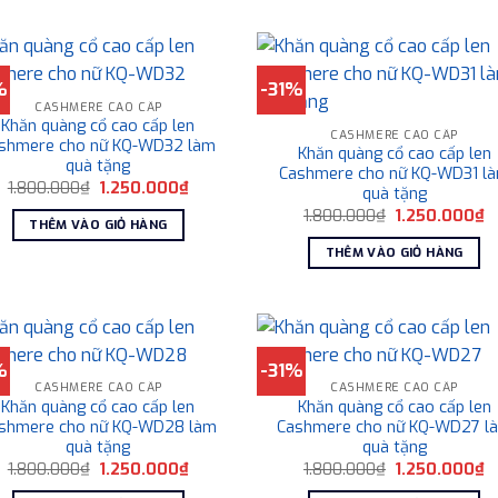
%
-31%
CASHMERE CAO CẤP
Khăn quàng cổ cao cấp len
CASHMERE CAO CẤP
shmere cho nữ KQ-WD32 làm
Khăn quàng cổ cao cấp len
quà tặng
Cashmere cho nữ KQ-WD31 l
Giá
Giá
1.800.000
₫
1.250.000
₫
quà tặng
gốc
hiện
Giá
G
1.800.000
₫
1.250.000
₫
là:
tại
THÊM VÀO GIỎ HÀNG
gốc
h
1.800.000₫.
là:
là:
tạ
1.250.000₫.
THÊM VÀO GIỎ HÀNG
1.800.000₫.
là
1
%
-31%
CASHMERE CAO CẤP
CASHMERE CAO CẤP
Khăn quàng cổ cao cấp len
Khăn quàng cổ cao cấp len
shmere cho nữ KQ-WD28 làm
Cashmere cho nữ KQ-WD27 l
quà tặng
quà tặng
Giá
Giá
Giá
G
1.800.000
₫
1.250.000
₫
1.800.000
₫
1.250.000
₫
gốc
hiện
gốc
h