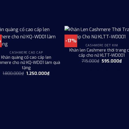
%
-17%
CASHMERE DỆT KIM
Khăn len Cashmere thời trang 
CASHMERE CAO CẤP
cấp cho nữ KLTT-WD001
Khăn quàng cổ cao cấp len
Giá
Giá
715.000
₫
595.000
₫
hmere cho nữ KQ-WD01 làm quà
gốc
hiệ
tặng
là:
tại
THÊM VÀO GIỎ HÀNG
715.000₫.
là:
Giá
Giá
1.800.000
₫
1.250.000
₫
595
gốc
hiện
là:
tại
THÊM VÀO GIỎ HÀNG
1.800.000₫.
là:
1.250.000₫.