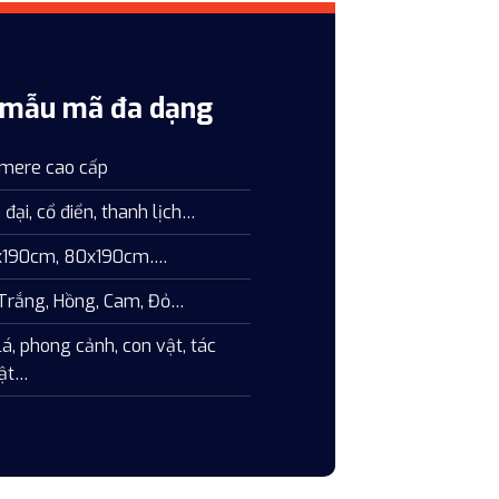
& mẫu mã đa dạng
hmere cao cấp
 đại, cổ điển, thanh lịch…
0x190cm, 80x190cm….
 Trắng, Hồng, Cam, Đỏ…
lá, phong cảnh, con vật, tác
uật…