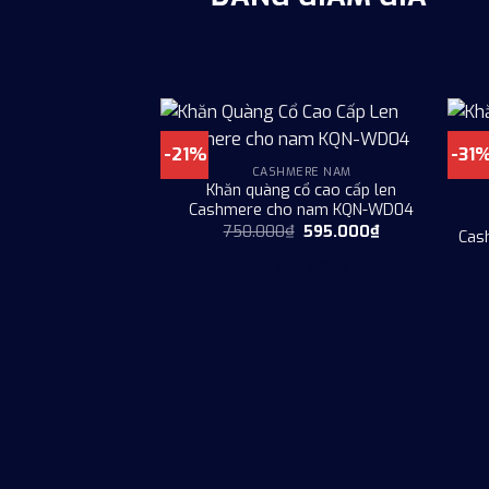
-21%
-31
CASHMERE NAM
Khăn quàng cổ cao cấp len
Cashmere cho nam KQN-WD04
Giá
Giá
750.000
₫
595.000
₫
Cas
gốc
hiện
là:
tại
THÊM VÀO GIỎ HÀNG
750.000₫.
là:
595.000₫.