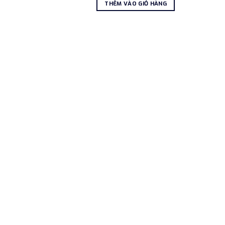
là:
tại
THÊM VÀO GIỎ HÀNG
1.800.000₫.
là:
1.250.000₫.