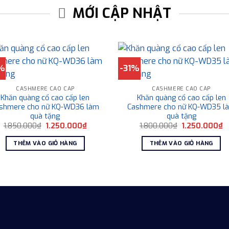
MỚI CẬP NHẬT
%
-31%
CASHMERE CAO CẤP
CASHMERE CAO CẤP
Khăn quàng cổ cao cấp len
Khăn quàng cổ cao cấp len
shmere cho nữ KQ-WD36 làm
Cashmere cho nữ KQ-WD35 l
quà tặng
quà tặng
Giá
Giá
Giá
G
1.850.000
₫
1.250.000
₫
1.800.000
₫
1.250.000
₫
gốc
hiện
gốc
h
là:
tại
là:
tạ
THÊM VÀO GIỎ HÀNG
THÊM VÀO GIỎ HÀNG
1.850.000₫.
là:
1.800.000₫.
là
1.250.000₫.
1