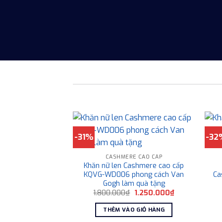
-31%
-32
CASHMERE CAO CẤP
Khăn nữ len Cashmere cao cấp
KQVG-WD006 phong cách Van
Ca
Gogh làm quà tặng
Giá
Giá
1.800.000
₫
1.250.000
₫
gốc
hiện
là:
tại
THÊM VÀO GIỎ HÀNG
1.800.000₫.
là:
1.250.000₫.