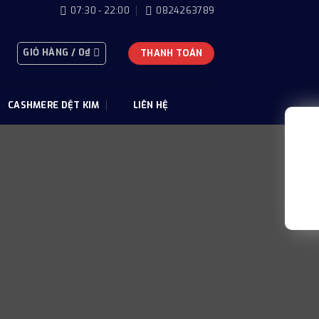
07:30 - 22:00
0824263789
GIỎ HÀNG /
0
₫
THANH TOÁN
CASHMERE DỆT KIM
LIÊN HỆ