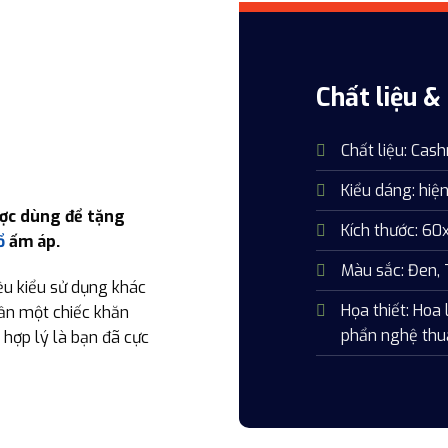
Chất liệu 
Chất liệu: Cas
Kiểu dáng: hiện
ợc dùng để tặng
Kích thước: 6
ổ
ấm áp.
Màu sắc: Đen,
ều kiểu sử dụng khác
Họa thiết: Hoa 
cần một chiếc khăn
phẩn nghệ th
 hợp lý là bạn đã cực