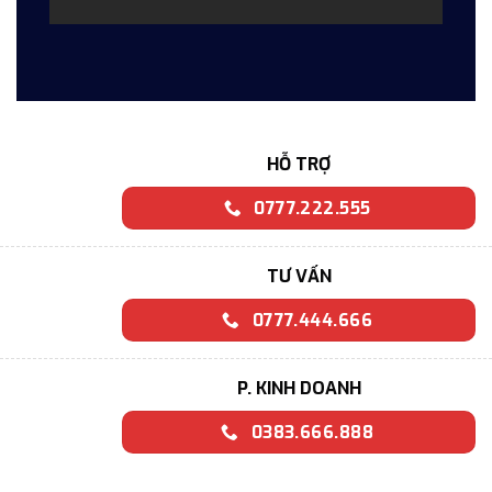
HỖ TRỢ
0777.222.555
TƯ VẤN
0777.444.666
P. KINH DOANH
0383.666.888