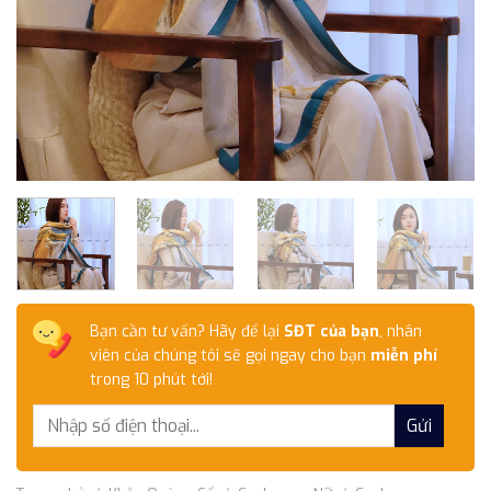
Bạn cần tư vấn? Hãy để lại
SĐT của bạn
, nhân
viên của chúng tôi sẽ gọi ngay cho bạn
miễn phí
trong 10 phút tới!