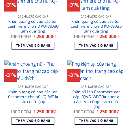
-31%
-31%
CASHMERE CAO CẤP
CASHMERE CAO CẤP
Khăn quàng cổ cao cấp len
Khăn quàng cổ cao cấp len
Cashmere cho nữ KQ-WD30
Cashmere cho nữ KQ-WD35
làm quà tặng
làm quà tặng
Giá
Giá
Giá
Giá
1.800.000
₫
1.250.000
₫
1.800.000
₫
1.250.000
₫
gốc
hiện
gốc
hiện
là:
tại
là:
tại
THÊM VÀO GIỎ HÀNG
THÊM VÀO GIỎ HÀNG
1.800.000₫.
là:
1.800.000₫.
là:
1.250.000₫.
1.250
-31%
-31%
CASHMERE CAO CẤP
CASHMERE CAO CẤP
Khăn quàng cổ cao cấp len
Khăn nữ len Cashmere cao
Cashmere cho nữ KQ-WD14
cấp KQVG-WD004 phong
làm quà tặng
cách Van Gogh làm quà
tặng
Giá
Giá
Giá
Giá
1.800.000
₫
1.250.000
₫
1.800.000
₫
1.250.000
₫
gốc
hiện
gốc
hiện
là:
tại
là:
tại
THÊM VÀO GIỎ HÀNG
THÊM VÀO GIỎ HÀNG
1.800.000₫.
là:
1.800.000₫.
là:
1.250.000₫.
1.250