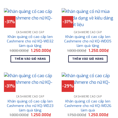
-31%
-31%
CASHMERE CAO CẤP
CASHMERE CAO CẤP
Khăn quàng cổ cao cấp len
Khăn quàng cổ cao cấp len
Cashmere cho nữ KQ-WD32
Cashmere cho nữ KQ-WD05
làm quà tặng
làm quà tặng
Giá
Giá
Giá
Giá
1.800.000
₫
1.250.000
₫
1.800.000
₫
1.250.000
₫
gốc
hiện
gốc
hiện
là:
tại
là:
tại
THÊM VÀO GIỎ HÀNG
THÊM VÀO GIỎ HÀNG
1.800.000₫.
là:
1.800.000₫.
là:
1.250.000₫.
1.250
-31%
-29%
CASHMERE CAO CẤP
CASHMERE CAO CẤP
Khăn quàng cổ cao cấp len
Khăn quàng cổ cao cấp len
Cashmere cho nữ KQ-WD23
Cashmere cho nữ KQ-WD26
làm quà tặng
làm quà
Giá
Giá
Giá
Giá
1.800.000
₫
1.250.000
₫
1.750.000
₫
1.250.000
₫
gốc
hiện
gốc
hiện