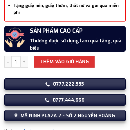
Tặng giấy nến, giấy thơm; thắt nơ và gói quà miễn
phí
SẢN PHẨM CAO CẤP
Thường được sử dụng làm quà tặng, quà
biếu
Khăn quàng cổ cao cấp len Cashmere cho nữ KQ-WD28 làm q
THÊM VÀO GIỎ HÀNG
0777.222.555
0777.444.666
MỸ ĐÌNH PLAZA 2 - SỐ 2 NGUYỄN HOÀNG