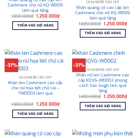
CASHMERE CAO CẤP
Cashmere cho nữ KQ-WD09
Khăn quàng cổ cao cấp len
làm quà tặng
Cashmere cho nữ KQ-WD06
Giá
Giá
1.800.000
₫
1.250.000
₫
làm quà tặng
gốc
hiện
Giá
Giá
là:
tại
1.800.000
₫
1.250.000
₫
THÊM VÀO GIỎ HÀNG
gốc
hiện
1.800.000₫.
là:
là:
tại
1.250.000₫.
THÊM VÀO GIỎ HÀNG
1.800.000₫.
là:
1.250
-31%
-31%
CASHMERE CAO CẤP
Khăn nữ len Cashmere cao
CASHMERE CAO CẤP
cấp KQVG-WD002 phong
Khăn len Cashmere cao cấp
cách Van Gogh làm quà
cho nữ họa tiết chữ cái –
tặng
TWD003 làm quà
Giá
Giá
1.800.000
₫
1.250.000
₫
gốc
hiện
Giá
Giá
1.800.000
₫
1.250.000
₫
là:
tại
THÊM VÀO GIỎ HÀNG
gốc
hiện
1.800.000₫.
là:
là:
tại
1.250
THÊM VÀO GIỎ HÀNG
1.800.000₫.
là:
1.250.000₫.