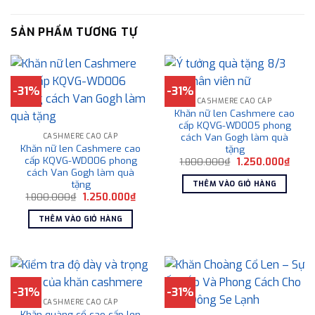
SẢN PHẨM TƯƠNG TỰ
-31%
-31%
CASHMERE CAO CẤP
Khăn nữ len Cashmere cao
cấp KQVG-WD005 phong
cách Van Gogh làm quà
CASHMERE CAO CẤP
Khăn nữ len Cashmere cao
tặng
cấp KQVG-WD006 phong
Giá
Giá
1.800.000
₫
1.250.000
₫
gốc
hiện
cách Van Gogh làm quà
là:
tại
tặng
THÊM VÀO GIỎ HÀNG
1.800.000₫.
là:
Giá
Giá
1.800.000
₫
1.250.000
₫
1.250
gốc
hiện
là:
tại
THÊM VÀO GIỎ HÀNG
1.800.000₫.
là:
1.250.000₫.
-31%
-31%
CASHMERE CAO CẤP
Khăn quàng cổ cao cấp len