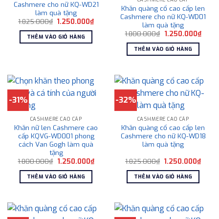
Cashmere cho nữ KQ-WD21
Khăn quàng cổ cao cấp len
làm quà tặng
Cashmere cho nữ KQ-WD01
Giá
Giá
1.825.000
₫
1.250.000
₫
làm quà tặng
gốc
hiện
Giá
Giá
là:
tại
1.800.000
₫
1.250.000
₫
THÊM VÀO GIỎ HÀNG
gốc
hiện
1.825.000₫.
là:
là:
tại
1.250.000₫.
THÊM VÀO GIỎ HÀNG
1.800.000₫.
là:
1.250
-31%
-32%
CASHMERE CAO CẤP
CASHMERE CAO CẤP
Khăn nữ len Cashmere cao
Khăn quàng cổ cao cấp len
cấp KQVG-WD001 phong
Cashmere cho nữ KQ-WD18
cách Van Gogh làm quà
làm quà tặng
tặng
Giá
Giá
Giá
Giá
1.800.000
₫
1.250.000
₫
1.825.000
₫
1.250.000
₫
gốc
hiện
gốc
hiện
là:
tại
là:
tại
THÊM VÀO GIỎ HÀNG
THÊM VÀO GIỎ HÀNG
1.800.000₫.
là:
1.825.000₫.
là:
1.250.000₫.
1.250