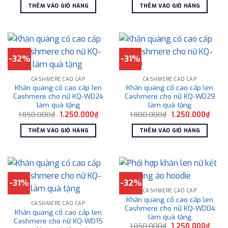
là:
tại
là:
tại
THÊM VÀO GIỎ HÀNG
THÊM VÀO GIỎ HÀNG
1.825.000₫.
là:
1.800.000₫.
là:
1.250.000₫.
1.250
-32%
-31%
CASHMERE CAO CẤP
CASHMERE CAO CẤP
Khăn quàng cổ cao cấp len
Khăn quàng cổ cao cấp len
Cashmere cho nữ KQ-WD24
Cashmere cho nữ KQ-WD29
làm quà tặng
làm quà tặng
Giá
Giá
Giá
Giá
1.850.000
₫
1.250.000
₫
1.800.000
₫
1.250.000
₫
gốc
hiện
gốc
hiện
là:
tại
là:
tại
THÊM VÀO GIỎ HÀNG
THÊM VÀO GIỎ HÀNG
1.850.000₫.
là:
1.800.000₫.
là:
1.250.000₫.
1.250
-31%
-32%
CASHMERE CAO CẤP
Khăn quàng cổ cao cấp len
CASHMERE CAO CẤP
Cashmere cho nữ KQ-WD04
Khăn quàng cổ cao cấp len
làm quà tặng
Cashmere cho nữ KQ-WD15
Giá
Giá
1.850.000
₫
1.250.000
₫