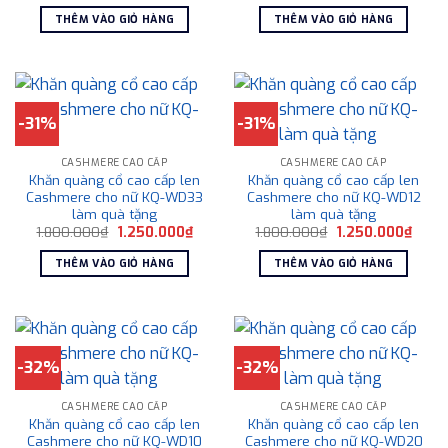
là:
tại
là:
tại
THÊM VÀO GIỎ HÀNG
THÊM VÀO GIỎ HÀNG
1.800.000₫.
là:
1.750.000₫.
là:
1.250.000₫.
1.250
-31%
-31%
CASHMERE CAO CẤP
CASHMERE CAO CẤP
Khăn quàng cổ cao cấp len
Khăn quàng cổ cao cấp len
Cashmere cho nữ KQ-WD33
Cashmere cho nữ KQ-WD12
làm quà tặng
làm quà tặng
Giá
Giá
Giá
Giá
1.800.000
₫
1.250.000
₫
1.800.000
₫
1.250.000
₫
gốc
hiện
gốc
hiện
là:
tại
là:
tại
THÊM VÀO GIỎ HÀNG
THÊM VÀO GIỎ HÀNG
1.800.000₫.
là:
1.800.000₫.
là:
1.250.000₫.
1.250
-32%
-32%
CASHMERE CAO CẤP
CASHMERE CAO CẤP
Khăn quàng cổ cao cấp len
Khăn quàng cổ cao cấp len
Cashmere cho nữ KQ-WD10
Cashmere cho nữ KQ-WD20