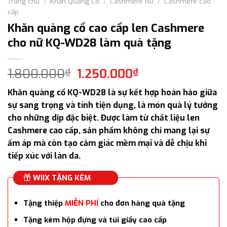
Trang chủ
/
Khăn Quàng Cổ
/
Cashmere Nữ
/
Cashmere cao
cấp
Khăn quàng cổ cao cấp len Cashmere
cho nữ KQ-WD28 làm quà tặng
Giá
Giá
1.800.000
1.250.000
₫
₫
gốc
hiện
Khăn quàng cổ KQ-WD28 là sự kết hợp hoàn hảo giữa
là:
tại
sự sang trọng và tính tiện dụng, là món quà lý tưởng
1.800.000₫.
là:
cho những dịp đặc biệt. Được làm từ chất liệu len
1.250.000₫.
Cashmere cao cấp, sản phẩm không chỉ mang lại sự
ấm áp mà còn tạo cảm giác mềm mại và dễ chịu khi
tiếp xúc với làn da.
WIIX TẶNG KÈM
Tặng thiệp
MIỄN PHÍ
cho đơn hàng quà tặng
Tặng kèm hộp đựng và túi giấy cao cấp