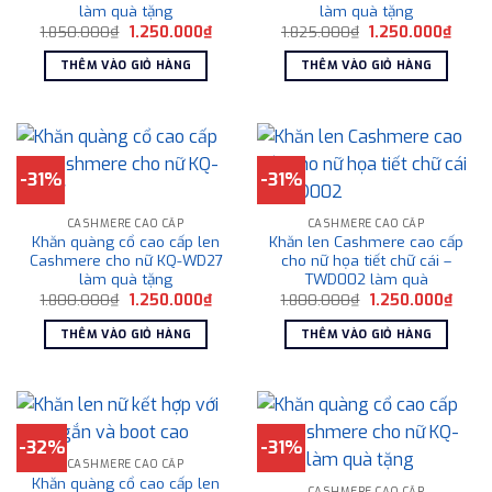
làm quà tặng
làm quà tặng
Giá
Giá
Giá
Giá
1.850.000
₫
1.250.000
₫
1.825.000
₫
1.250.000
₫
gốc
hiện
gốc
hiện
là:
tại
là:
tại
THÊM VÀO GIỎ HÀNG
THÊM VÀO GIỎ HÀNG
1.850.000₫.
là:
1.825.000₫.
là:
1.250.000₫.
1.250
-31%
-31%
CASHMERE CAO CẤP
CASHMERE CAO CẤP
Khăn quàng cổ cao cấp len
Khăn len Cashmere cao cấp
Cashmere cho nữ KQ-WD27
cho nữ họa tiết chữ cái –
làm quà tặng
TWD002 làm quà
Giá
Giá
Giá
Giá
1.800.000
₫
1.250.000
₫
1.800.000
₫
1.250.000
₫
gốc
hiện
gốc
hiện
là:
tại
là:
tại
THÊM VÀO GIỎ HÀNG
THÊM VÀO GIỎ HÀNG
1.800.000₫.
là:
1.800.000₫.
là:
1.250.000₫.
1.250
-32%
-31%
CASHMERE CAO CẤP
Khăn quàng cổ cao cấp len
CASHMERE CAO CẤP