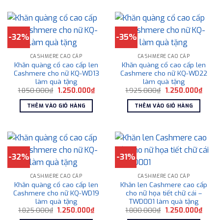
-32%
-35%
CASHMERE CAO CẤP
CASHMERE CAO CẤP
Khăn quàng cổ cao cấp len
Khăn quàng cổ cao cấp len
Cashmere cho nữ KQ-WD13
Cashmere cho nữ KQ-WD22
làm quà tặng
làm quà tặng
Giá
Giá
Giá
Giá
1.850.000
₫
1.250.000
₫
1.925.000
₫
1.250.000
₫
gốc
hiện
gốc
hiện
là:
tại
là:
tại
THÊM VÀO GIỎ HÀNG
THÊM VÀO GIỎ HÀNG
1.850.000₫.
là:
1.925.000₫.
là:
1.250.000₫.
1.250
-32%
-31%
CASHMERE CAO CẤP
CASHMERE CAO CẤP
Khăn quàng cổ cao cấp len
Khăn len Cashmere cao cấp
Cashmere cho nữ KQ-WD19
cho nữ họa tiết chữ cái –
làm quà tặng
TWD001 làm quà tặng
Giá
Giá
Giá
Giá
1.825.000
₫
1.250.000
₫
1.800.000
₫
1.250.000
₫
gốc
hiện
gốc
hiện