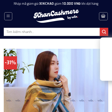
Skip
Nhập mã giảm giá
XINCHAO
giảm
10.000 VNĐ
khi đặt hàng
to
content
Tìm
kiếm:
-31%