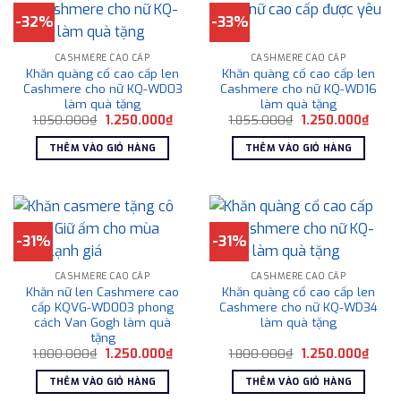
-32%
-33%
CASHMERE CAO CẤP
CASHMERE CAO CẤP
Khăn quàng cổ cao cấp len
Khăn quàng cổ cao cấp len
Cashmere cho nữ KQ-WD03
Cashmere cho nữ KQ-WD16
làm quà tặng
làm quà tặng
Giá
Giá
Giá
Giá
1.850.000
₫
1.250.000
₫
1.855.000
₫
1.250.000
₫
gốc
hiện
gốc
hiện
là:
tại
là:
tại
THÊM VÀO GIỎ HÀNG
THÊM VÀO GIỎ HÀNG
1.850.000₫.
là:
1.855.000₫.
là:
1.250.000₫.
1.250
-31%
-31%
CASHMERE CAO CẤP
CASHMERE CAO CẤP
Khăn nữ len Cashmere cao
Khăn quàng cổ cao cấp len
cấp KQVG-WD003 phong
Cashmere cho nữ KQ-WD34
cách Van Gogh làm quà
làm quà tặng
tặng
Giá
Giá
Giá
Giá
1.800.000
₫
1.250.000
₫
1.800.000
₫
1.250.000
₫
gốc
hiện
gốc
hiện
là:
tại
là:
tại
THÊM VÀO GIỎ HÀNG
THÊM VÀO GIỎ HÀNG
1.800.000₫.
là:
1.800.000₫.
là:
1.250.000₫.
1.250