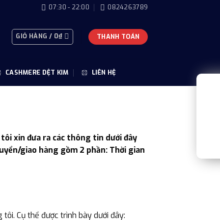
07:30 - 22:00
0824263789
GIỎ HÀNG /
0
₫
THANH TOÁN
CASHMERE DỆT KIM
LIÊN HỆ
ôi xin đưa ra các thông tin dưới đây
huyển/giao hàng gồm 2 phần: Thời gian
tôi. Cụ thể được trình bày dưới đây: