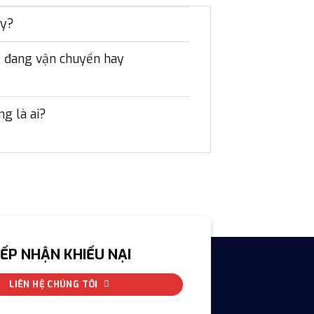
ày?
ng đang vận chuyển hay
g là ai?
IẾP NHẬN KHIẾU NẠI
LIÊN HỆ CHÚNG TÔI