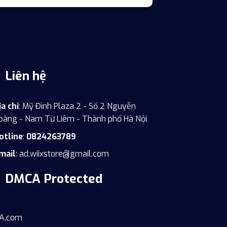
Liên hệ
ịa chỉ
: Mỹ Đình Plaza 2 - Số 2 Nguyễn
oàng - Nam Từ Liêm - Thành phố Hà Nội
otline
:
0824263789
mail
:
ad.wiixstore@gmail.com
DMCA Protected