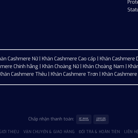
hăn Cashmere Nữ
|
Khăn Cashmere Cao cấp
|
Khăn Cashmere 
mere Chính hãng | Khăn Choàng Nữ | Khăn Choàng Nam | Khă
 | Khăn Cashmere Thêu | Khăn Cashmere Trơn | Khăn Cashmer
Chấp nhận thanh toán:
GIỚI THIỆU
VẬN CHUYỂN & GIAO HÀNG
ĐỔI TRẢ & HOÀN TIỀN
LIÊN H