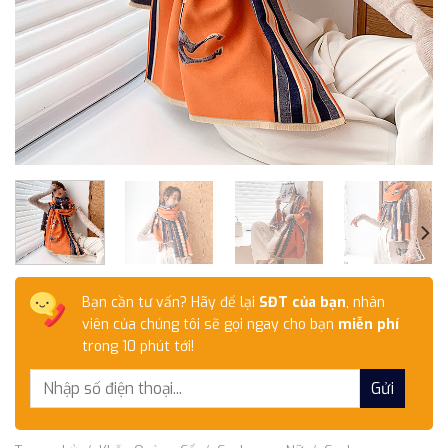
Bạn cần tư vấn? Hãy để lại
SĐT của bạn
, nhân
viên của chúng tôi sẽ gọi ngay cho bạn
miễn phí
trong 10 phút tới!