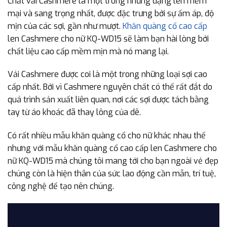
Chất vải Cashmere là một trong những dạng len mềm
mại và sang trọng nhất, được đặc trưng bởi sự ấm áp, độ
mịn của các sợi, gần như mượt.
Khăn quàng cổ cao cấp
len Cashmere cho nữ KQ-WD15 sẽ làm bạn hài lòng bởi
chất liệu cao cấp mềm mịn mà nó mang lại.
Vải Cashmere được coi là một trong những loại sợi cao
cấp nhất. Bởi vì Cashmere nguyên chất có thể rất đắt do
quá trình sản xuất liên quan, nơi các sợi được tách bằng
tay từ áo khoác đã thay lông của dê.
Có rất nhiều mẫu khăn quàng cổ cho nữ khác nhau thế
nhưng với mẫu khăn quàng cổ cao cấp len Cashmere cho
nữ KQ-WD15 mà chúng tôi mang tới cho bạn ngoài vẻ đẹp
chúng còn là hiện thân của sức lao động cần mẫn, trí tuệ,
công nghệ để tạo nên chúng.