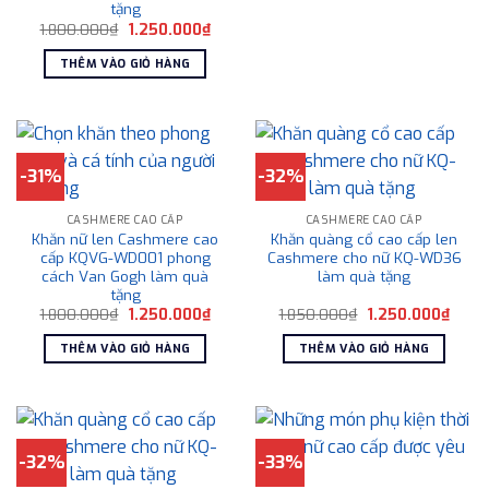
tặng
Giá
Giá
1.800.000
₫
1.250.000
₫
gốc
hiện
là:
tại
THÊM VÀO GIỎ HÀNG
1.800.000₫.
là:
1.250.000₫.
-31%
-32%
CASHMERE CAO CẤP
CASHMERE CAO CẤP
Khăn nữ len Cashmere cao
Khăn quàng cổ cao cấp len
cấp KQVG-WD001 phong
Cashmere cho nữ KQ-WD36
cách Van Gogh làm quà
làm quà tặng
tặng
Giá
Giá
Giá
Giá
1.800.000
₫
1.250.000
₫
1.850.000
₫
1.250.000
₫
gốc
hiện
gốc
hiện
là:
tại
là:
tại
THÊM VÀO GIỎ HÀNG
THÊM VÀO GIỎ HÀNG
1.800.000₫.
là:
1.850.000₫.
là:
1.250.000₫.
1.250
-32%
-33%