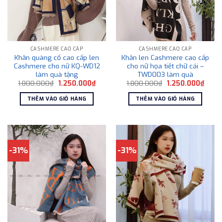
CASHMERE CAO CẤP
CASHMERE CAO CẤP
Khăn quàng cổ cao cấp len
Khăn len Cashmere cao cấp
Cashmere cho nữ KQ-WD12
cho nữ họa tiết chữ cái –
làm quà tặng
TWD003 làm quà
Giá
Giá
Giá
Giá
1.800.000
₫
1.250.000
₫
1.800.000
₫
1.250.000
₫
gốc
hiện
gốc
hiện
là:
tại
là:
tại
THÊM VÀO GIỎ HÀNG
THÊM VÀO GIỎ HÀNG
1.800.000₫.
là:
1.800.000₫.
là:
1.250.000₫.
1.250
-31%
-31%