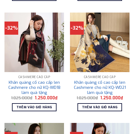
1.250.000₫.
1.250
-32%
-32%
CASHMERE CAO CẤP
CASHMERE CAO CẤP
Khăn quàng cổ cao cấp len
Khăn quàng cổ cao cấp len
Cashmere cho nữ KQ-WD18
Cashmere cho nữ KQ-WD21
làm quà tặng
làm quà tặng
Giá
Giá
Giá
Giá
1.825.000
₫
1.250.000
₫
1.825.000
₫
1.250.000
₫
gốc
hiện
gốc
hiện
là:
tại
là:
tại
THÊM VÀO GIỎ HÀNG
THÊM VÀO GIỎ HÀNG
1.825.000₫.
là:
1.825.000₫.
là:
1.250.000₫.
1.250