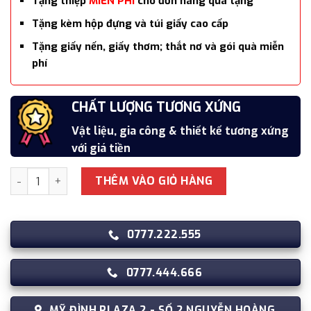
Tặng thiệp
MIỄN PHÍ
cho đơn hàng quà tặng
Tặng kèm hộp đựng và túi giấy cao cấp
Tặng giấy nến, giấy thơm; thắt nơ và gói quà miễn
phí
SẢN PHẨM CAO CẤP
CHẤT LƯỢNG TƯƠNG XỨNG
7 NGÀY ĐỔI TRẢ MIỄN PHÍ
HOÀN TIỀN SẢN PHẨM LỖI
Thường được sử dụng làm quà tặng, quà
Vật liệu, gia công & thiết kế tương xứng
Đổi trả trong 7 ngày kể từ thời điểm nhận
Hoàn tiền 100% cho các sản phẩm lỗi
biếu
với giá tiền
hàng
Khăn quàng cổ cao cấp len Cashmere cho nữ KQ-WD15 làm q
THÊM VÀO GIỎ HÀNG
0777.222.555
0777.444.666
MỸ ĐÌNH PLAZA 2 - SỐ 2 NGUYỄN HOÀNG