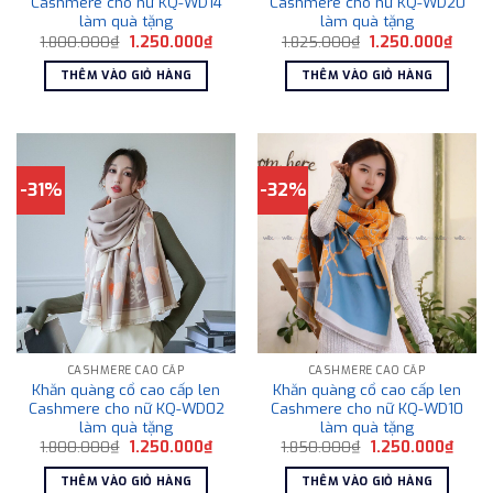
Cashmere cho nữ KQ-WD14
Cashmere cho nữ KQ-WD20
làm quà tặng
làm quà tặng
Giá
Giá
Giá
Giá
1.800.000
₫
1.250.000
₫
1.825.000
₫
1.250.000
₫
gốc
hiện
gốc
hiện
là:
tại
là:
tại
THÊM VÀO GIỎ HÀNG
THÊM VÀO GIỎ HÀNG
1.800.000₫.
là:
1.825.000₫.
là:
1.250.000₫.
1.250
-31%
-32%
CASHMERE CAO CẤP
CASHMERE CAO CẤP
Khăn quàng cổ cao cấp len
Khăn quàng cổ cao cấp len
Cashmere cho nữ KQ-WD02
Cashmere cho nữ KQ-WD10
làm quà tặng
làm quà tặng
Giá
Giá
Giá
Giá
1.800.000
₫
1.250.000
₫
1.850.000
₫
1.250.000
₫
gốc
hiện
gốc
hiện
là:
tại
là:
tại
THÊM VÀO GIỎ HÀNG
THÊM VÀO GIỎ HÀNG
1.800.000₫.
là:
1.850.000₫.
là: