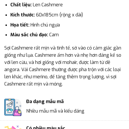
Chất liệu:
Len Cashmere
Kích thước:
60x185cm (rộng x dài)
Họa tiết:
Hình chú ngựa
Màu sắc chủ đạo:
Cam
Sợi Cashmere rất mịn và tinh tế, sờ vào có cảm giác gần
giống như lụa. Cashmere ấm hơn và nhẹ hơn đáng kể so
với len cừu, và hơi giống với mohair, được làm từ dê
angora. Vải Cashmere thường được pha trộn với các loại
len khác, như merino, để tăng thêm trọng lượng, vì sợi
Cashmere rất mịn và mỏng.
Đa dạng mẫu mã
Nhiều mẫu mã và kiểu dáng
Có nhiều màu sắc