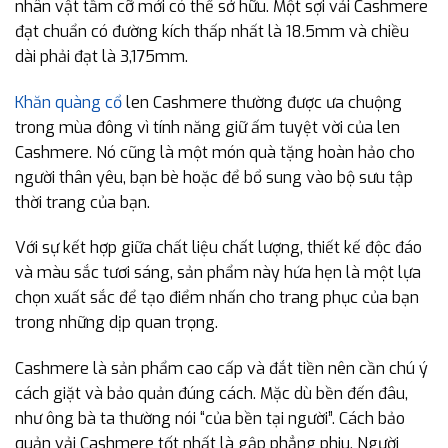
nhân vật tầm cỡ mới có thể sở hữu. Một sợi vải Cashmere
đạt chuẩn có đường kích thấp nhất là 18.5mm và chiều
dài phải đạt là 3,175mm.
Khăn quàng cổ
len Cashmere thường được ưa chuộng
trong mùa đông vì tính năng giữ ấm tuyệt vời của len
Cashmere. Nó cũng là một món quà tặng hoàn hảo cho
người thân yêu, bạn bè hoặc để bổ sung vào bộ sưu tập
thời trang của bạn.
Với sự kết hợp giữa chất liệu chất lượng, thiết kế độc đáo
và màu sắc tươi sáng, sản phẩm này hứa hẹn là một lựa
chọn xuất sắc để tạo điểm nhấn cho trang phục của bạn
trong những dịp quan trọng.
Cashmere là sản phẩm cao cấp và đắt tiền nên cần chú ý
cách giặt và bảo quản đúng cách. Mặc dù bền đến đâu,
như ông bà ta thường nói “của bền tại người”. Cách bảo
quản vải Cashmere tốt nhất là gập phẳng phiu. Người