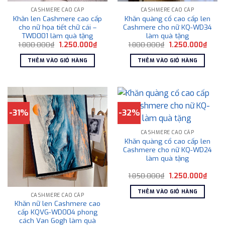
CASHMERE CAO CẤP
CASHMERE CAO CẤP
Khăn len Cashmere cao cấp
Khăn quàng cổ cao cấp len
cho nữ họa tiết chữ cái –
Cashmere cho nữ KQ-WD34
TWD001 làm quà tặng
làm quà tặng
Giá
Giá
Giá
Giá
1.800.000
₫
1.250.000
₫
1.800.000
₫
1.250.000
₫
gốc
hiện
gốc
hiện
là:
tại
là:
tại
THÊM VÀO GIỎ HÀNG
THÊM VÀO GIỎ HÀNG
1.800.000₫.
là:
1.800.000₫.
là:
1.250.000₫.
1.250
-31%
-32%
CASHMERE CAO CẤP
Khăn quàng cổ cao cấp len
Cashmere cho nữ KQ-WD24
làm quà tặng
Giá
Giá
1.850.000
₫
1.250.000
₫
gốc
hiện
là:
tại
THÊM VÀO GIỎ HÀNG
1.850.000₫.
là:
CASHMERE CAO CẤP
1.250
Khăn nữ len Cashmere cao
cấp KQVG-WD004 phong
cách Van Gogh làm quà