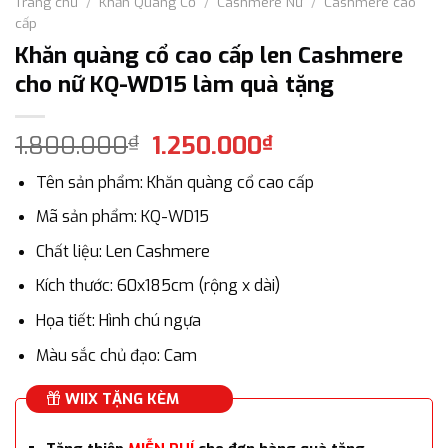
Trang chủ
/
Khăn Quàng Cổ
/
Cashmere Nữ
/
Cashmere cao
cấp
Khăn quàng cổ cao cấp len Cashmere
cho nữ KQ-WD15 làm quà tặng
Giá
Giá
1.800.000
1.250.000
₫
₫
gốc
hiện
Tên sản phẩm: Khăn quàng cổ cao cấp
là:
tại
1.800.000₫.
là:
Mã sản phẩm: KQ-WD15
1.250.000₫.
Chất liệu: Len Cashmere
Kích thước: 60x185cm (rộng x dài)
Họa tiết: Hình chú ngựa
Màu sắc chủ đạo: Cam
WIIX TẶNG KÈM