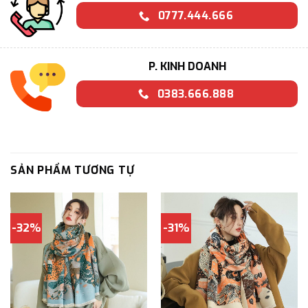
0777.444.666
P. KINH DOANH
0383.666.888
SẢN PHẨM TƯƠNG TỰ
-32%
-31%