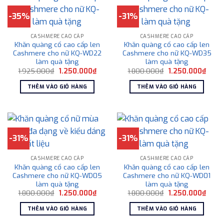
-35%
-31%
CASHMERE CAO CẤP
CASHMERE CAO CẤP
Khăn quàng cổ cao cấp len
Khăn quàng cổ cao cấp len
Cashmere cho nữ KQ-WD22
Cashmere cho nữ KQ-WD35
làm quà tặng
làm quà tặng
Giá
Giá
Giá
Giá
1.925.000
₫
1.250.000
₫
1.800.000
₫
1.250.000
₫
gốc
hiện
gốc
hiện
là:
tại
là:
tại
THÊM VÀO GIỎ HÀNG
THÊM VÀO GIỎ HÀNG
1.925.000₫.
là:
1.800.000₫.
là:
1.250.000₫.
1.250
-31%
-31%
CASHMERE CAO CẤP
CASHMERE CAO CẤP
Khăn quàng cổ cao cấp len
Khăn quàng cổ cao cấp len
Cashmere cho nữ KQ-WD05
Cashmere cho nữ KQ-WD01
làm quà tặng
làm quà tặng
Giá
Giá
Giá
Giá
1.800.000
₫
1.250.000
₫
1.800.000
₫
1.250.000
₫
gốc
hiện
gốc
hiện
là:
tại
là:
tại
THÊM VÀO GIỎ HÀNG
THÊM VÀO GIỎ HÀNG
1.800.000₫.
là:
1.800.000₫.
là:
1.250.000₫.
1.250