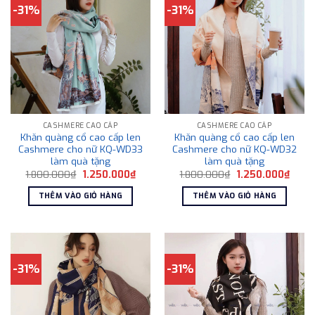
-31%
-31%
CASHMERE CAO CẤP
CASHMERE CAO CẤP
Khăn quàng cổ cao cấp len
Khăn quàng cổ cao cấp len
Cashmere cho nữ KQ-WD33
Cashmere cho nữ KQ-WD32
làm quà tặng
làm quà tặng
Giá
Giá
Giá
Giá
1.800.000
₫
1.250.000
₫
1.800.000
₫
1.250.000
₫
gốc
hiện
gốc
hiện
là:
tại
là:
tại
THÊM VÀO GIỎ HÀNG
THÊM VÀO GIỎ HÀNG
1.800.000₫.
là:
1.800.000₫.
là:
1.250.000₫.
1.250
-31%
-31%