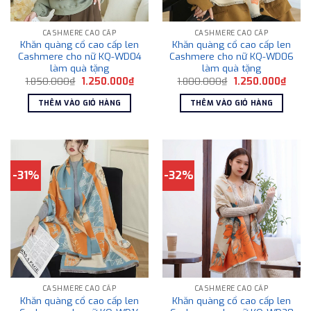
CASHMERE CAO CẤP
CASHMERE CAO CẤP
Khăn quàng cổ cao cấp len
Khăn quàng cổ cao cấp len
Cashmere cho nữ KQ-WD04
Cashmere cho nữ KQ-WD06
làm quà tặng
làm quà tặng
Giá
Giá
Giá
Giá
1.850.000
₫
1.250.000
₫
1.800.000
₫
1.250.000
₫
gốc
hiện
gốc
hiện
là:
tại
là:
tại
THÊM VÀO GIỎ HÀNG
THÊM VÀO GIỎ HÀNG
1.850.000₫.
là:
1.800.000₫.
là:
1.250.000₫.
1.250
-31%
-32%
CASHMERE CAO CẤP
CASHMERE CAO CẤP
Khăn quàng cổ cao cấp len
Khăn quàng cổ cao cấp len