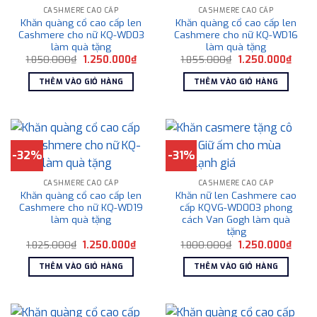
CASHMERE CAO CẤP
CASHMERE CAO CẤP
Khăn quàng cổ cao cấp len
Khăn quàng cổ cao cấp len
Cashmere cho nữ KQ-WD03
Cashmere cho nữ KQ-WD16
làm quà tặng
làm quà tặng
Giá
Giá
Giá
Giá
1.850.000
₫
1.250.000
₫
1.855.000
₫
1.250.000
₫
gốc
hiện
gốc
hiện
là:
tại
là:
tại
THÊM VÀO GIỎ HÀNG
THÊM VÀO GIỎ HÀNG
1.850.000₫.
là:
1.855.000₫.
là:
1.250.000₫.
1.250
-32%
-31%
CASHMERE CAO CẤP
CASHMERE CAO CẤP
Khăn quàng cổ cao cấp len
Khăn nữ len Cashmere cao
Cashmere cho nữ KQ-WD19
cấp KQVG-WD003 phong
làm quà tặng
cách Van Gogh làm quà
tặng
Giá
Giá
Giá
Giá
1.825.000
₫
1.250.000
₫
1.800.000
₫
1.250.000
₫
gốc
hiện
gốc
hiện
là:
tại
là:
tại
THÊM VÀO GIỎ HÀNG
THÊM VÀO GIỎ HÀNG
1.825.000₫.
là:
1.800.000₫.
là:
1.250.000₫.
1.250