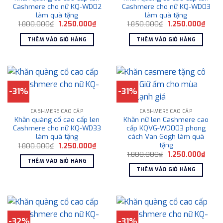
Cashmere cho nữ KQ-WD02
Cashmere cho nữ KQ-WD03
làm quà tặng
làm quà tặng
Giá
Giá
Giá
Giá
1.800.000
₫
1.250.000
₫
1.850.000
₫
1.250.000
₫
gốc
hiện
gốc
hiện
là:
tại
là:
tại
THÊM VÀO GIỎ HÀNG
THÊM VÀO GIỎ HÀNG
1.800.000₫.
là:
1.850.000₫.
là:
1.250.000₫.
1.250
-31%
-31%
CASHMERE CAO CẤP
CASHMERE CAO CẤP
Khăn quàng cổ cao cấp len
Khăn nữ len Cashmere cao
Cashmere cho nữ KQ-WD33
cấp KQVG-WD003 phong
làm quà tặng
cách Van Gogh làm quà
tặng
Giá
Giá
1.800.000
₫
1.250.000
₫
gốc
hiện
Giá
Giá
1.800.000
₫
1.250.000
₫
là:
tại
gốc
hiện
THÊM VÀO GIỎ HÀNG
1.800.000₫.
là:
là:
tại
THÊM VÀO GIỎ HÀNG
1.250.000₫.
1.800.000₫.
là:
1.250
-32%
-31%