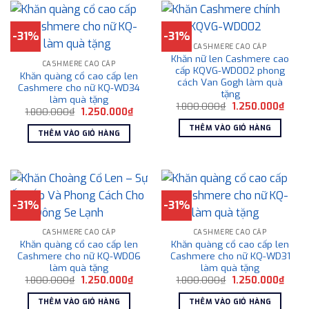
-31%
-31%
CASHMERE CAO CẤP
Khăn nữ len Cashmere cao
CASHMERE CAO CẤP
cấp KQVG-WD002 phong
Khăn quàng cổ cao cấp len
cách Van Gogh làm quà
Cashmere cho nữ KQ-WD34
tặng
làm quà tặng
Giá
Giá
1.800.000
₫
1.250.000
₫
Giá
Giá
1.800.000
₫
1.250.000
₫
gốc
hiện
gốc
hiện
là:
tại
THÊM VÀO GIỎ HÀNG
là:
tại
1.800.000₫.
là:
THÊM VÀO GIỎ HÀNG
1.800.000₫.
là:
1.250
1.250.000₫.
-31%
-31%
CASHMERE CAO CẤP
CASHMERE CAO CẤP
Khăn quàng cổ cao cấp len
Khăn quàng cổ cao cấp len
Cashmere cho nữ KQ-WD06
Cashmere cho nữ KQ-WD31
làm quà tặng
làm quà tặng
Giá
Giá
Giá
Giá
1.800.000
₫
1.250.000
₫
1.800.000
₫
1.250.000
₫
gốc
hiện
gốc
hiện
là:
tại
là:
tại
THÊM VÀO GIỎ HÀNG
THÊM VÀO GIỎ HÀNG
1.800.000₫.
là:
1.800.000₫.
là: