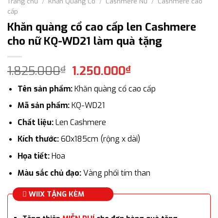
Trang chủ
/
Khăn Quàng Cổ
/
Cashmere Nữ
/
Cashmere cao
cấp
Khăn quàng cổ cao cấp len Cashmere
cho nữ KQ-WD21 làm quà tặng
Giá
Giá
1.825.000
1.250.000
₫
₫
gốc
hiện
Tên sản phẩm:
Khăn quàng cổ cao cấp
là:
tại
1.825.000₫.
là:
Mã sản phẩm:
KQ-WD21
1.250.000₫.
Chất liệu:
Len Cashmere
Kích thước:
60x185cm (rộng x dài)
Họa tiết:
Hoa
Màu sắc chủ đạo:
Vàng phối tím than
WIIX TẶNG KÈM