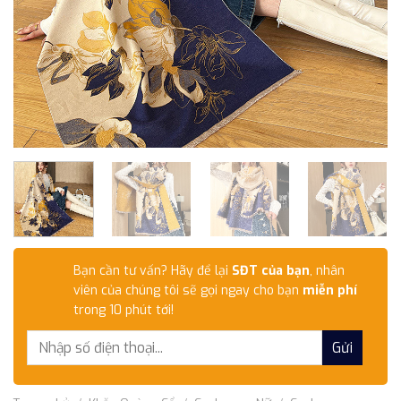
Bạn cần tư vấn? Hãy để lại
SĐT của bạn
, nhân
viên của chúng tôi sẽ gọi ngay cho bạn
miễn phí
trong 10 phút tới!