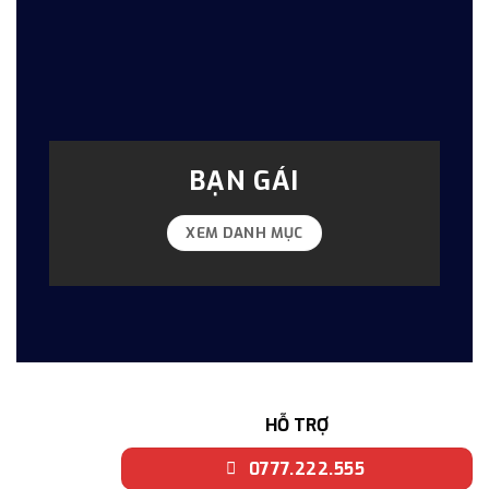
BẠN GÁI
XEM DANH MỤC
HỖ TRỢ
0777.222.555