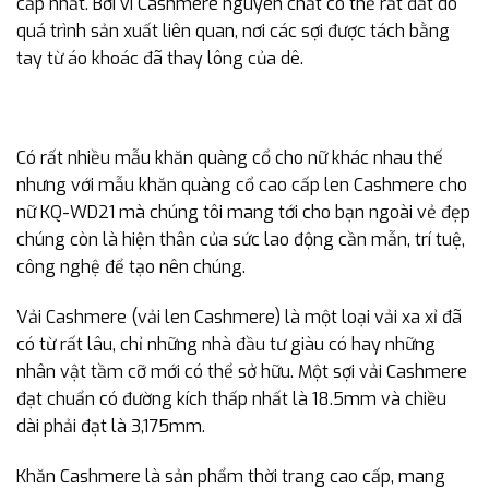
cấp nhất. Bởi vì Cashmere nguyên chất có thể rất đắt do
quá trình sản xuất liên quan, nơi các sợi được tách bằng
tay từ áo khoác đã thay lông của dê.
Có rất nhiều mẫu khăn quàng cổ cho nữ khác nhau thế
nhưng với mẫu khăn quàng cổ cao cấp len Cashmere cho
nữ KQ-WD21 mà chúng tôi mang tới cho bạn ngoài vẻ đẹp
chúng còn là hiện thân của sức lao động cần mẫn, trí tuệ,
công nghệ để tạo nên chúng.
Vải Cashmere (vải len Cashmere) là một loại vải xa xỉ đã
có từ rất lâu, chỉ những nhà đầu tư giàu có hay những
nhân vật tầm cỡ mới có thể sở hữu. Một sợi vải Cashmere
đạt chuẩn có đường kích thấp nhất là 18.5mm và chiều
dài phải đạt là 3,175mm.
Khăn Cashmere là sản phẩm thời trang cao cấp, mang