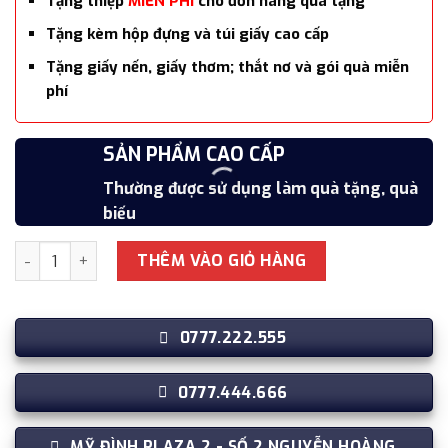
Tặng thiệp
MIỄN PHÍ
cho đơn hàng quà tặng
Tặng kèm hộp đựng và túi giấy cao cấp
Tặng giấy nến, giấy thơm; thắt nơ và gói quà miễn
phí
SẢN PHẨM CAO CẤP
Thường được sử dụng làm quà tặng, quà
biếu
Khăn quàng cổ cao cấp len Cashmere cho nữ KQ-WD21 làm q
THÊM VÀO GIỎ HÀNG
0777.222.555
0777.444.666
MỸ ĐÌNH PLAZA 2 - SỐ 2 NGUYỄN HOÀNG