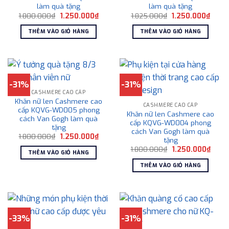
làm quà tặng
làm quà tặng
Giá
Giá
Giá
Giá
1.800.000
₫
1.250.000
₫
1.825.000
₫
1.250.000
₫
gốc
hiện
gốc
hiện
là:
tại
là:
tại
THÊM VÀO GIỎ HÀNG
THÊM VÀO GIỎ HÀNG
1.800.000₫.
là:
1.825.000₫.
là:
1.250.000₫.
1.250
-31%
-31%
CASHMERE CAO CẤP
Khăn nữ len Cashmere cao
CASHMERE CAO CẤP
cấp KQVG-WD005 phong
Khăn nữ len Cashmere cao
cách Van Gogh làm quà
cấp KQVG-WD004 phong
tặng
cách Van Gogh làm quà
Giá
Giá
1.800.000
₫
1.250.000
₫
tặng
gốc
hiện
Giá
Giá
là:
tại
1.800.000
₫
1.250.000
₫
THÊM VÀO GIỎ HÀNG
gốc
hiện
1.800.000₫.
là:
là:
tại
1.250.000₫.
THÊM VÀO GIỎ HÀNG
1.800.000₫.
là:
1.250
-33%
-31%