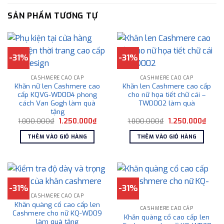
SẢN PHẨM TƯƠNG TỰ
-31%
-31%
CASHMERE CAO CẤP
CASHMERE CAO CẤP
Khăn nữ len Cashmere cao
Khăn len Cashmere cao cấp
cấp KQVG-WD004 phong
cho nữ họa tiết chữ cái –
cách Van Gogh làm quà
TWD002 làm quà
tặng
Giá
Giá
Giá
Giá
1.800.000
₫
1.250.000
₫
1.800.000
₫
1.250.000
₫
gốc
hiện
gốc
hiện
là:
tại
là:
tại
THÊM VÀO GIỎ HÀNG
THÊM VÀO GIỎ HÀNG
1.800.000₫.
là:
1.800.000₫.
là:
1.250.000₫.
1.250
-31%
-31%
CASHMERE CAO CẤP
Khăn quàng cổ cao cấp len
CASHMERE CAO CẤP
Cashmere cho nữ KQ-WD09
Khăn quàng cổ cao cấp len
làm quà tặng