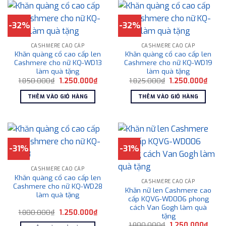
-32%
-32%
CASHMERE CAO CẤP
CASHMERE CAO CẤP
Khăn quàng cổ cao cấp len
Khăn quàng cổ cao cấp len
Cashmere cho nữ KQ-WD13
Cashmere cho nữ KQ-WD19
làm quà tặng
làm quà tặng
Giá
Giá
Giá
Giá
1.850.000
₫
1.250.000
₫
1.825.000
₫
1.250.000
₫
gốc
hiện
gốc
hiện
là:
tại
là:
tại
THÊM VÀO GIỎ HÀNG
THÊM VÀO GIỎ HÀNG
1.850.000₫.
là:
1.825.000₫.
là:
1.250.000₫.
1.250
-31%
-31%
CASHMERE CAO CẤP
Khăn quàng cổ cao cấp len
CASHMERE CAO CẤP
Cashmere cho nữ KQ-WD28
Khăn nữ len Cashmere cao
làm quà tặng
cấp KQVG-WD006 phong
cách Van Gogh làm quà
Giá
Giá
1.800.000
₫
1.250.000
₫
tặng
gốc
hiện
Giá
Giá
là:
tại
1.800.000
₫
1.250.000
₫