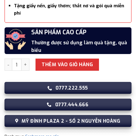
Tặng giấy nến, giấy thơm; thắt nơ và gói quà miễn
phí
SẢN PHẨM CAO CẤP
Thường được sử dụng làm quà tặng, quà
biếu
Khăn quàng cổ cao cấp len Cashmere cho nữ KQ-WD27 làm q
THÊM VÀO GIỎ HÀNG
0777.222.555
0777.444.666
MỸ ĐÌNH PLAZA 2 - SỐ 2 NGUYỄN HOÀNG