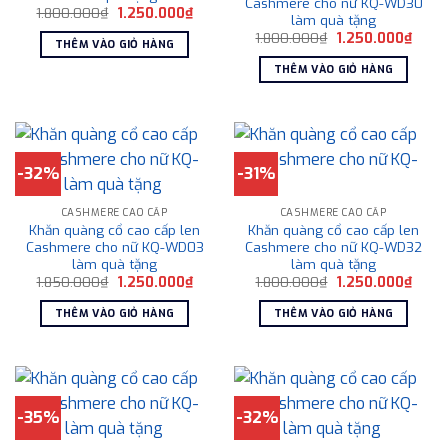
Cashmere cho nữ KQ-WD30
Giá
Giá
1.800.000
₫
1.250.000
₫
làm quà tặng
gốc
hiện
Giá
Giá
là:
tại
1.800.000
₫
1.250.000
₫
THÊM VÀO GIỎ HÀNG
gốc
hiện
1.800.000₫.
là:
là:
tại
1.250.000₫.
THÊM VÀO GIỎ HÀNG
1.800.000₫.
là:
1.250
-32%
-31%
CASHMERE CAO CẤP
CASHMERE CAO CẤP
Khăn quàng cổ cao cấp len
Khăn quàng cổ cao cấp len
Cashmere cho nữ KQ-WD03
Cashmere cho nữ KQ-WD32
làm quà tặng
làm quà tặng
Giá
Giá
Giá
Giá
1.850.000
₫
1.250.000
₫
1.800.000
₫
1.250.000
₫
gốc
hiện
gốc
hiện
là:
tại
là:
tại
THÊM VÀO GIỎ HÀNG
THÊM VÀO GIỎ HÀNG
1.850.000₫.
là:
1.800.000₫.
là:
1.250.000₫.
1.250
-35%
-32%