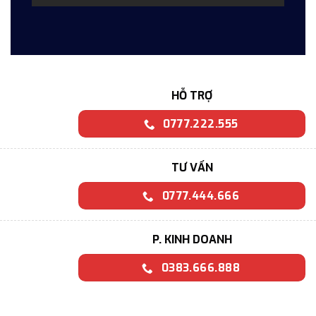
HỖ TRỢ
0777.222.555
TƯ VẤN
0777.444.666
P. KINH DOANH
0383.666.888