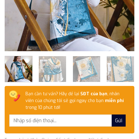
Bạn cần tư vấn? Hãy để lại
SĐT của bạn
, nhân
viên của chúng tôi sẽ gọi ngay cho bạn
miễn phí
trong 10 phút tới!