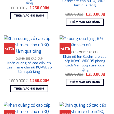
Cashmere cho nữ KQ-WD23
tặng
làm quà tặng
Giá
Giá
1.800.000
₫
1.250.000
₫
gốc
hiện
Giá
Giá
là:
tại
1.800.000
₫
1.250.000
₫
THÊM VÀO GIỎ HÀNG
gốc
hiện
1.800.000₫.
là:
là:
tại
1.250.000₫.
THÊM VÀO GIỎ HÀNG
1.800.000₫.
là:
1.250
-31%
-31%
CASHMERE CAO CẤP
Khăn nữ len Cashmere cao
CASHMERE CAO CẤP
cấp KQVG-WD005 phong
Khăn quàng cổ cao cấp len
cách Van Gogh làm quà
Cashmere cho nữ KQ-WD35
tặng
làm quà tặng
Giá
Giá
1.800.000
₫
1.250.000
₫
gốc
hiện
Giá
Giá
1.800.000
₫
1.250.000
₫
là:
tại
THÊM VÀO GIỎ HÀNG
gốc
hiện
1.800.000₫.
là:
là:
tại
1.250
THÊM VÀO GIỎ HÀNG
1.800.000₫.
là:
1.250.000₫.