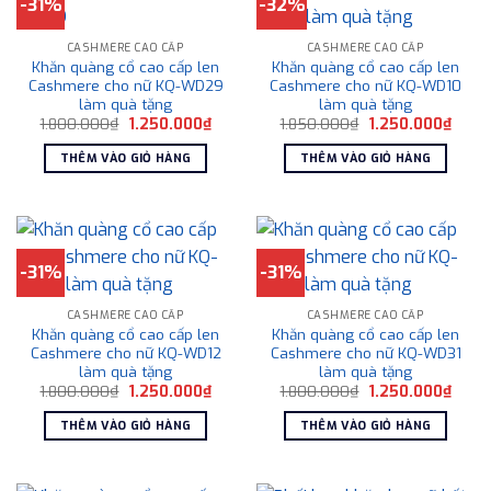
-31%
-32%
CASHMERE CAO CẤP
CASHMERE CAO CẤP
Khăn quàng cổ cao cấp len
Khăn quàng cổ cao cấp len
Cashmere cho nữ KQ-WD29
Cashmere cho nữ KQ-WD10
làm quà tặng
làm quà tặng
Giá
Giá
Giá
Giá
1.800.000
₫
1.250.000
₫
1.850.000
₫
1.250.000
₫
gốc
hiện
gốc
hiện
là:
tại
là:
tại
THÊM VÀO GIỎ HÀNG
THÊM VÀO GIỎ HÀNG
1.800.000₫.
là:
1.850.000₫.
là:
1.250.000₫.
1.250
-31%
-31%
CASHMERE CAO CẤP
CASHMERE CAO CẤP
Khăn quàng cổ cao cấp len
Khăn quàng cổ cao cấp len
Cashmere cho nữ KQ-WD12
Cashmere cho nữ KQ-WD31
làm quà tặng
làm quà tặng
Giá
Giá
Giá
Giá
1.800.000
₫
1.250.000
₫
1.800.000
₫
1.250.000
₫
gốc
hiện
gốc
hiện
là:
tại
là:
tại
THÊM VÀO GIỎ HÀNG
THÊM VÀO GIỎ HÀNG
1.800.000₫.
là:
1.800.000₫.
là:
1.250.000₫.
1.250