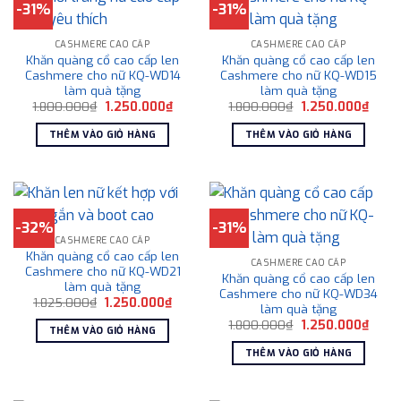
-31%
-31%
CASHMERE CAO CẤP
CASHMERE CAO CẤP
Khăn quàng cổ cao cấp len
Khăn quàng cổ cao cấp len
Cashmere cho nữ KQ-WD14
Cashmere cho nữ KQ-WD15
làm quà tặng
làm quà tặng
Giá
Giá
Giá
Giá
1.800.000
₫
1.250.000
₫
1.800.000
₫
1.250.000
₫
gốc
hiện
gốc
hiện
là:
tại
là:
tại
THÊM VÀO GIỎ HÀNG
THÊM VÀO GIỎ HÀNG
1.800.000₫.
là:
1.800.000₫.
là:
1.250.000₫.
1.250
-32%
-31%
CASHMERE CAO CẤP
Khăn quàng cổ cao cấp len
CASHMERE CAO CẤP
Cashmere cho nữ KQ-WD21
Khăn quàng cổ cao cấp len
làm quà tặng
Cashmere cho nữ KQ-WD34
Giá
Giá
1.825.000
₫
1.250.000
₫
làm quà tặng
gốc
hiện
Giá
Giá
là:
tại
1.800.000
₫
1.250.000
₫
THÊM VÀO GIỎ HÀNG
gốc
hiện
1.825.000₫.
là:
là:
tại
1.250.000₫.
THÊM VÀO GIỎ HÀNG
1.800.000₫.
là:
1.250