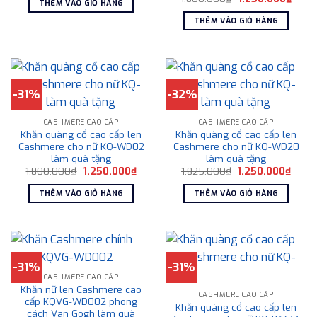
THÊM VÀO GIỎ HÀNG
gốc
hiện
1.800.000₫.
là:
là:
tại
1.250.000₫.
THÊM VÀO GIỎ HÀNG
1.800.000₫.
là:
1.250
-31%
-32%
CASHMERE CAO CẤP
CASHMERE CAO CẤP
Khăn quàng cổ cao cấp len
Khăn quàng cổ cao cấp len
Cashmere cho nữ KQ-WD02
Cashmere cho nữ KQ-WD20
làm quà tặng
làm quà tặng
Giá
Giá
Giá
Giá
1.800.000
₫
1.250.000
₫
1.825.000
₫
1.250.000
₫
gốc
hiện
gốc
hiện
là:
tại
là:
tại
THÊM VÀO GIỎ HÀNG
THÊM VÀO GIỎ HÀNG
1.800.000₫.
là:
1.825.000₫.
là:
1.250.000₫.
1.250
-31%
-31%
CASHMERE CAO CẤP
Khăn nữ len Cashmere cao
CASHMERE CAO CẤP
cấp KQVG-WD002 phong
Khăn quàng cổ cao cấp len
cách Van Gogh làm quà