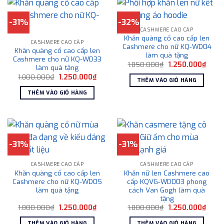
-31%
-32%
CASHMERE CAO CẤP
Khăn quàng cổ cao cấp len
CASHMERE CAO CẤP
Cashmere cho nữ KQ-WD04
Khăn quàng cổ cao cấp len
làm quà tặng
Cashmere cho nữ KQ-WD33
Giá
Giá
1.850.000
₫
1.250.000
₫
làm quà tặng
gốc
hiện
Giá
Giá
1.800.000
₫
1.250.000
₫
là:
tại
THÊM VÀO GIỎ HÀNG
gốc
hiện
1.850.000₫.
là:
là:
tại
1.250
THÊM VÀO GIỎ HÀNG
1.800.000₫.
là:
1.250.000₫.
-31%
-31%
CASHMERE CAO CẤP
CASHMERE CAO CẤP
Khăn quàng cổ cao cấp len
Khăn nữ len Cashmere cao
Cashmere cho nữ KQ-WD05
cấp KQVG-WD003 phong
làm quà tặng
cách Van Gogh làm quà
tặng
Giá
Giá
Giá
Giá
1.800.000
₫
1.250.000
₫
1.800.000
₫
1.250.000
₫
gốc
hiện
gốc
hiện
là:
tại
là:
tại
THÊM VÀO GIỎ HÀNG
THÊM VÀO GIỎ HÀNG