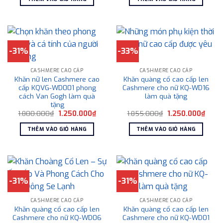
1.800.000₫.
là:
1.800.000₫.
là:
1.250.000₫.
1.250
-31%
-33%
CASHMERE CAO CẤP
CASHMERE CAO CẤP
Khăn nữ len Cashmere cao
Khăn quàng cổ cao cấp len
cấp KQVG-WD001 phong
Cashmere cho nữ KQ-WD16
cách Van Gogh làm quà
làm quà tặng
tặng
Giá
Giá
Giá
Giá
1.800.000
₫
1.250.000
₫
1.855.000
₫
1.250.000
₫
gốc
hiện
gốc
hiện
là:
tại
là:
tại
THÊM VÀO GIỎ HÀNG
THÊM VÀO GIỎ HÀNG
1.800.000₫.
là:
1.855.000₫.
là:
1.250.000₫.
1.250
-31%
-31%
CASHMERE CAO CẤP
CASHMERE CAO CẤP
Khăn quàng cổ cao cấp len
Khăn quàng cổ cao cấp len
Cashmere cho nữ KQ-WD06
Cashmere cho nữ KQ-WD01