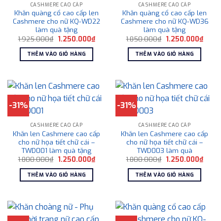
CASHMERE CAO CẤP
CASHMERE CAO CẤP
Khăn quàng cổ cao cấp len
Khăn quàng cổ cao cấp len
Cashmere cho nữ KQ-WD22
Cashmere cho nữ KQ-WD36
làm quà tặng
làm quà tặng
Giá
Giá
Giá
Giá
1.925.000
₫
1.250.000
₫
1.850.000
₫
1.250.000
₫
gốc
hiện
gốc
hiện
là:
tại
là:
tại
THÊM VÀO GIỎ HÀNG
THÊM VÀO GIỎ HÀNG
1.925.000₫.
là:
1.850.000₫.
là:
1.250.000₫.
1.250
-31%
-31%
CASHMERE CAO CẤP
CASHMERE CAO CẤP
Khăn len Cashmere cao cấp
Khăn len Cashmere cao cấp
cho nữ họa tiết chữ cái –
cho nữ họa tiết chữ cái –
TWD001 làm quà tặng
TWD003 làm quà
Giá
Giá
Giá
Giá
1.800.000
₫
1.250.000
₫
1.800.000
₫
1.250.000
₫
gốc
hiện
gốc
hiện
là:
tại
là:
tại
THÊM VÀO GIỎ HÀNG
THÊM VÀO GIỎ HÀNG
1.800.000₫.
là:
1.800.000₫.
là:
1.250.000₫.
1.250