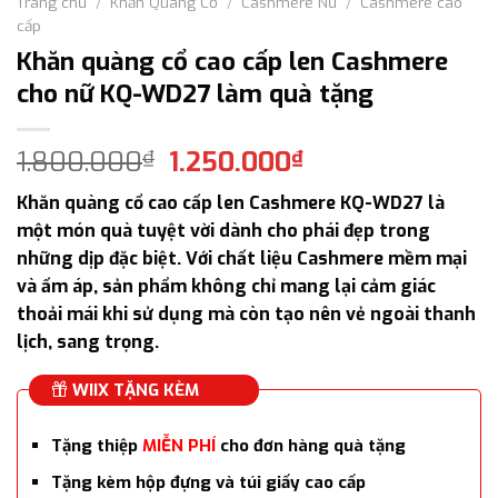
Trang chủ
/
Khăn Quàng Cổ
/
Cashmere Nữ
/
Cashmere cao
cấp
Khăn quàng cổ cao cấp len Cashmere
cho nữ KQ-WD27 làm quà tặng
Giá
Giá
1.800.000
1.250.000
₫
₫
gốc
hiện
Khăn quàng cổ cao cấp len Cashmere KQ-WD27 là
là:
tại
một món quà tuyệt vời dành cho phái đẹp trong
1.800.000₫.
là:
những dịp đặc biệt. Với chất liệu Cashmere mềm mại
1.250.000₫.
và ấm áp, sản phẩm không chỉ mang lại cảm giác
thoải mái khi sử dụng mà còn tạo nên vẻ ngoài thanh
lịch, sang trọng.
WIIX TẶNG KÈM
Tặng thiệp
MIỄN PHÍ
cho đơn hàng quà tặng
Tặng kèm hộp đựng và túi giấy cao cấp