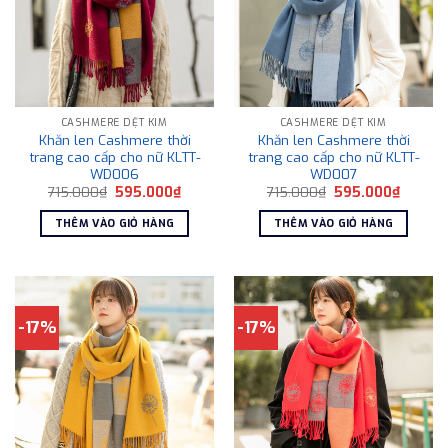
CASHMERE DỆT KIM
CASHMERE DỆT KIM
Khăn len Cashmere thời
Khăn len Cashmere thời
trang cao cấp cho nữ KLTT-
trang cao cấp cho nữ KLTT-
WD006
WD007
Giá
Giá
Giá
Giá
715.000
₫
595.000
₫
715.000
₫
595.000
₫
gốc
hiện
gốc
hiện
là:
tại
là:
tại
THÊM VÀO GIỎ HÀNG
THÊM VÀO GIỎ HÀNG
715.000₫.
là:
715.000₫.
là:
595.000₫.
595.00
-17%
-17%