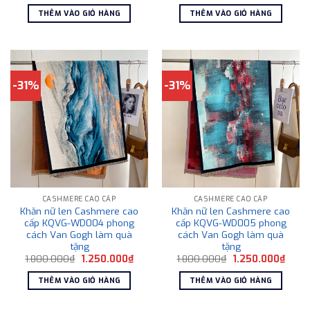
gốc
hiện
gốc
hiện
là:
tại
là:
tại
THÊM VÀO GIỎ HÀNG
THÊM VÀO GIỎ HÀNG
1.800.000₫.
là:
1.800.000₫.
là:
1.250.000₫.
1.250
-31%
-31%
CASHMERE CAO CẤP
CASHMERE CAO CẤP
Khăn nữ len Cashmere cao
Khăn nữ len Cashmere cao
cấp KQVG-WD004 phong
cấp KQVG-WD005 phong
cách Van Gogh làm quà
cách Van Gogh làm quà
tặng
tặng
Giá
Giá
Giá
Giá
1.800.000
₫
1.250.000
₫
1.800.000
₫
1.250.000
₫
gốc
hiện
gốc
hiện
là:
tại
là:
tại
THÊM VÀO GIỎ HÀNG
THÊM VÀO GIỎ HÀNG
1.800.000₫.
là:
1.800.000₫.
là:
1.250.000₫.
1.250