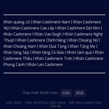
Khăn quàng cổ
|
Khăn Cashmere Nam
|
Khăn Cashmere
Nữ
|
Khăn Cashmere Cao cấp
|
Khăn Cashmere Dệt Kim
|
Khăn Cashmere
| Khăn Van Gogh | Khăn Cashmere Nghệ
Thuật | Khăn Cashmere Chính hãng | Khăn Choàng Nữ |
Khăn Choàng Nam | Khăn Quà Tặng | Khăn Tặng Mẹ |
Khăn tặng Sếp | Khăn tặng Cô Giáo | Khăn làm quà | Khăn
Cashmere Thêu | Khăn Cashmere Trơn | Khăn Cashmere
Phong Cảnh | Khăn Len Cashmere
Chấp nhận thanh toán:
GIỚI THIỆU
VẬN CHUYỂN & GIAO HÀNG
ĐỔI TRẢ & HOÀN TIỀN
LIÊN HỆ