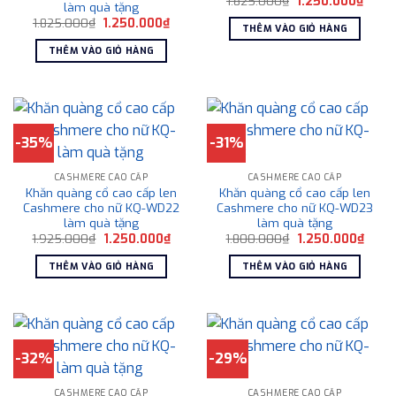
1.825.000
₫
1.250.000
₫
làm quà tặng
gốc
hiện
Giá
Giá
1.825.000
₫
1.250.000
₫
là:
tại
THÊM VÀO GIỎ HÀNG
gốc
hiện
1.825.000₫.
là:
là:
tại
1.250
THÊM VÀO GIỎ HÀNG
1.825.000₫.
là:
1.250.000₫.
-35%
-31%
CASHMERE CAO CẤP
CASHMERE CAO CẤP
Khăn quàng cổ cao cấp len
Khăn quàng cổ cao cấp len
Cashmere cho nữ KQ-WD22
Cashmere cho nữ KQ-WD23
làm quà tặng
làm quà tặng
Giá
Giá
Giá
Giá
1.925.000
₫
1.250.000
₫
1.800.000
₫
1.250.000
₫
gốc
hiện
gốc
hiện
là:
tại
là:
tại
THÊM VÀO GIỎ HÀNG
THÊM VÀO GIỎ HÀNG
1.925.000₫.
là:
1.800.000₫.
là:
1.250.000₫.
1.250
-32%
-29%
CASHMERE CAO CẤP
CASHMERE CAO CẤP