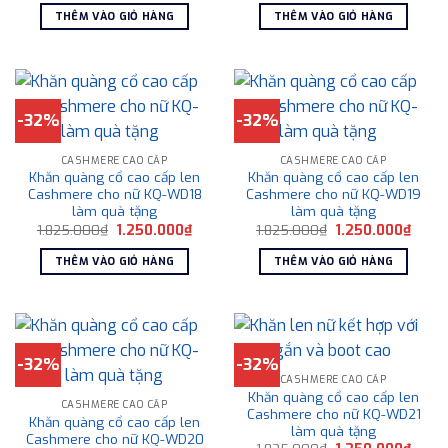
là:
tại
là:
tại
THÊM VÀO GIỎ HÀNG
THÊM VÀO GIỎ HÀNG
1.800.000₫.
là:
1.855.000₫.
là:
1.250.000₫.
1.250
-32%
-32%
CASHMERE CAO CẤP
CASHMERE CAO CẤP
Khăn quàng cổ cao cấp len
Khăn quàng cổ cao cấp len
Cashmere cho nữ KQ-WD18
Cashmere cho nữ KQ-WD19
làm quà tặng
làm quà tặng
Giá
Giá
Giá
Giá
1.825.000
₫
1.250.000
₫
1.825.000
₫
1.250.000
₫
gốc
hiện
gốc
hiện
là:
tại
là:
tại
THÊM VÀO GIỎ HÀNG
THÊM VÀO GIỎ HÀNG
1.825.000₫.
là:
1.825.000₫.
là:
1.250.000₫.
1.250
-32%
-32%
CASHMERE CAO CẤP
Khăn quàng cổ cao cấp len
CASHMERE CAO CẤP
Cashmere cho nữ KQ-WD21
Khăn quàng cổ cao cấp len
làm quà tặng
Cashmere cho nữ KQ-WD20
Giá
Giá