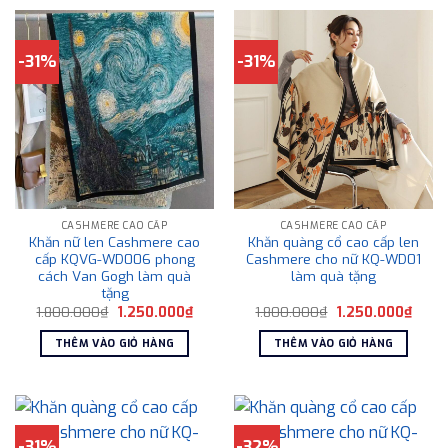
-31%
-31%
CASHMERE CAO CẤP
CASHMERE CAO CẤP
Khăn nữ len Cashmere cao
Khăn quàng cổ cao cấp len
cấp KQVG-WD006 phong
Cashmere cho nữ KQ-WD01
cách Van Gogh làm quà
làm quà tặng
tặng
Giá
Giá
Giá
Giá
1.800.000
₫
1.250.000
₫
1.800.000
₫
1.250.000
₫
gốc
hiện
gốc
hiện
là:
tại
là:
tại
THÊM VÀO GIỎ HÀNG
THÊM VÀO GIỎ HÀNG
1.800.000₫.
là:
1.800.000₫.
là:
1.250.000₫.
1.250
-31%
-32%