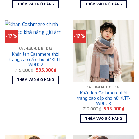
là:
tại
là:
tại
THÊM VÀO GIỎ HÀNG
THÊM VÀO GIỎ HÀNG
1.800.000₫.
là:
715.000₫.
là:
1.250.000₫.
595.00
-17%
-17%
CASHMERE DỆT KIM
Khăn len Cashmere thời
trang cao cấp cho nữ KLTT-
WD002
Giá
Giá
715.000
₫
595.000
₫
gốc
hiện
là:
tại
THÊM VÀO GIỎ HÀNG
715.000₫.
là:
595.000₫.
CASHMERE DỆT KIM
Khăn len Cashmere thời
trang cao cấp cho nữ KLTT-
WD003
Giá
Giá
715.000
₫
595.000
₫
gốc
hiện
là:
tại
THÊM VÀO GIỎ HÀNG
715.000₫.
là:
595.00