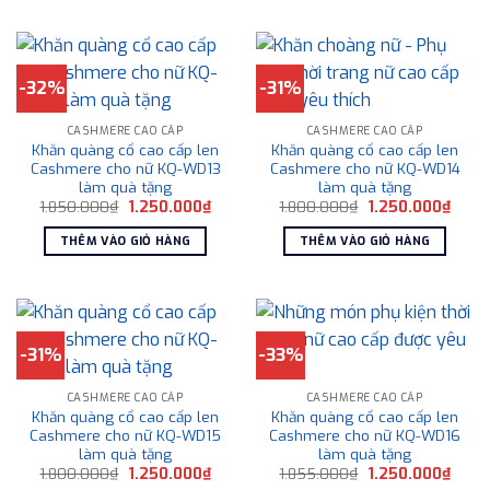
-32%
-31%
CASHMERE CAO CẤP
CASHMERE CAO CẤP
Khăn quàng cổ cao cấp len
Khăn quàng cổ cao cấp len
Cashmere cho nữ KQ-WD13
Cashmere cho nữ KQ-WD14
làm quà tặng
làm quà tặng
Giá
Giá
Giá
Giá
1.850.000
₫
1.250.000
₫
1.800.000
₫
1.250.000
₫
gốc
hiện
gốc
hiện
là:
tại
là:
tại
THÊM VÀO GIỎ HÀNG
THÊM VÀO GIỎ HÀNG
1.850.000₫.
là:
1.800.000₫.
là:
1.250.000₫.
1.250
-31%
-33%
CASHMERE CAO CẤP
CASHMERE CAO CẤP
Khăn quàng cổ cao cấp len
Khăn quàng cổ cao cấp len
Cashmere cho nữ KQ-WD15
Cashmere cho nữ KQ-WD16
làm quà tặng
làm quà tặng
Giá
Giá
Giá
Giá
1.800.000
₫
1.250.000
₫
1.855.000
₫
1.250.000
₫
gốc
hiện
gốc
hiện