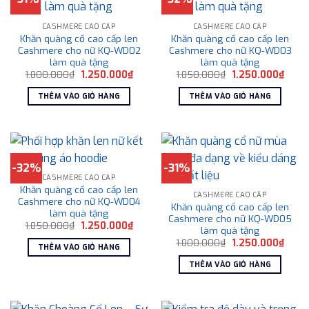
CASHMERE CAO CẤP
CASHMERE CAO CẤP
Khăn quàng cổ cao cấp len
Khăn quàng cổ cao cấp len
Cashmere cho nữ KQ-WD02
Cashmere cho nữ KQ-WD03
làm quà tặng
làm quà tặng
Giá
Giá
Giá
Giá
1.800.000
₫
1.250.000
₫
1.850.000
₫
1.250.000
₫
gốc
hiện
gốc
hiện
là:
tại
là:
tại
THÊM VÀO GIỎ HÀNG
THÊM VÀO GIỎ HÀNG
1.800.000₫.
là:
1.850.000₫.
là:
1.250.000₫.
1.250
-32%
-31%
CASHMERE CAO CẤP
Khăn quàng cổ cao cấp len
CASHMERE CAO CẤP
Cashmere cho nữ KQ-WD04
Khăn quàng cổ cao cấp len
làm quà tặng
Cashmere cho nữ KQ-WD05
Giá
Giá
1.850.000
₫
1.250.000
₫
làm quà tặng
gốc
hiện
Giá
Giá
là:
tại
1.800.000
₫
1.250.000
₫
THÊM VÀO GIỎ HÀNG
gốc
hiện
1.850.000₫.
là:
là:
tại
1.250.000₫.
THÊM VÀO GIỎ HÀNG
1.800.000₫.
là:
1.250