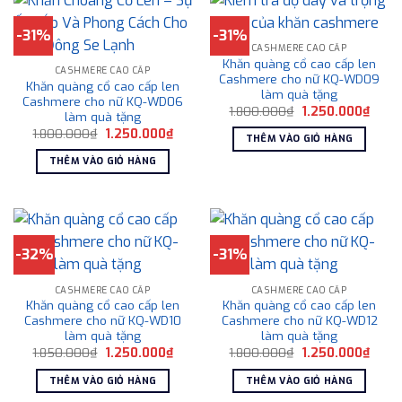
-31%
-31%
CASHMERE CAO CẤP
Khăn quàng cổ cao cấp len
CASHMERE CAO CẤP
Cashmere cho nữ KQ-WD09
Khăn quàng cổ cao cấp len
làm quà tặng
Cashmere cho nữ KQ-WD06
Giá
Giá
1.800.000
₫
1.250.000
₫
làm quà tặng
gốc
hiện
Giá
Giá
1.800.000
₫
1.250.000
₫
là:
tại
THÊM VÀO GIỎ HÀNG
gốc
hiện
1.800.000₫.
là:
là:
tại
1.250
THÊM VÀO GIỎ HÀNG
1.800.000₫.
là:
1.250.000₫.
-32%
-31%
CASHMERE CAO CẤP
CASHMERE CAO CẤP
Khăn quàng cổ cao cấp len
Khăn quàng cổ cao cấp len
Cashmere cho nữ KQ-WD10
Cashmere cho nữ KQ-WD12
làm quà tặng
làm quà tặng
Giá
Giá
Giá
Giá
1.850.000
₫
1.250.000
₫
1.800.000
₫
1.250.000
₫
gốc
hiện
gốc
hiện
là:
tại
là:
tại
THÊM VÀO GIỎ HÀNG
THÊM VÀO GIỎ HÀNG
1.850.000₫.
là:
1.800.000₫.
là:
1.250.000₫.
1.250