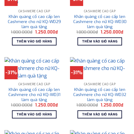
CASHMERE CAO CẤP
CASHMERE CAO CẤP
Khăn quàng cổ cao cấp len
Khăn quàng cổ cao cấp len
Cashmere cho nữ KQ-WD29
Cashmere cho nữ KQ-WD30
làm quà tặng
làm quà tặng
Giá
Giá
Giá
Giá
1.800.000
₫
1.250.000
₫
1.800.000
₫
1.250.000
₫
gốc
hiện
gốc
hiện
là:
tại
là:
tại
THÊM VÀO GIỎ HÀNG
THÊM VÀO GIỎ HÀNG
1.800.000₫.
là:
1.800.000₫.
là:
1.250.000₫.
1.250
-31%
-31%
CASHMERE CAO CẤP
CASHMERE CAO CẤP
Khăn quàng cổ cao cấp len
Khăn quàng cổ cao cấp len
Cashmere cho nữ KQ-WD31
Cashmere cho nữ KQ-WD32
làm quà tặng
làm quà tặng
Giá
Giá
Giá
Giá
1.800.000
₫
1.250.000
₫
1.800.000
₫
1.250.000
₫
gốc
hiện
gốc
hiện
là:
tại
là:
tại
THÊM VÀO GIỎ HÀNG
THÊM VÀO GIỎ HÀNG
1.800.000₫.
là:
1.800.000₫.
là:
1.250.000₫.
1.250