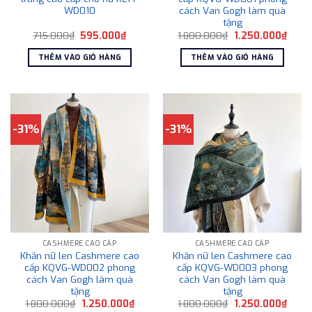
WD010
cách Van Gogh làm quà
tặng
Giá
Giá
Giá
Giá
715.000
₫
595.000
₫
1.800.000
₫
1.250.000
₫
gốc
hiện
gốc
hiện
là:
tại
là:
tại
THÊM VÀO GIỎ HÀNG
THÊM VÀO GIỎ HÀNG
715.000₫.
là:
1.800.000₫.
là:
595.000₫.
1.250
-31%
-31%
CASHMERE CAO CẤP
CASHMERE CAO CẤP
Khăn nữ len Cashmere cao
Khăn nữ len Cashmere cao
cấp KQVG-WD002 phong
cấp KQVG-WD003 phong
cách Van Gogh làm quà
cách Van Gogh làm quà
tặng
tặng
Giá
Giá
Giá
Giá
1.800.000
₫
1.250.000
₫
1.800.000
₫
1.250.000
₫