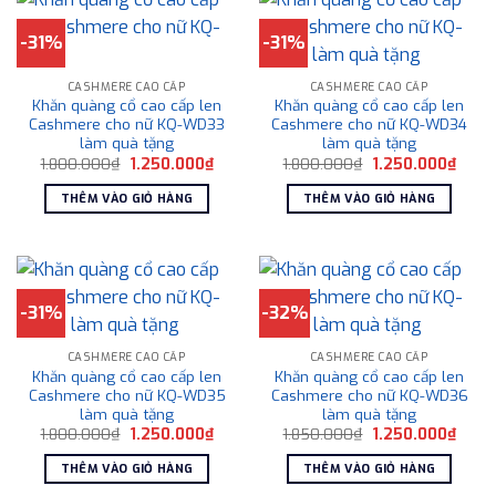
-31%
-31%
CASHMERE CAO CẤP
CASHMERE CAO CẤP
Khăn quàng cổ cao cấp len
Khăn quàng cổ cao cấp len
Cashmere cho nữ KQ-WD33
Cashmere cho nữ KQ-WD34
làm quà tặng
làm quà tặng
Giá
Giá
Giá
Giá
1.800.000
₫
1.250.000
₫
1.800.000
₫
1.250.000
₫
gốc
hiện
gốc
hiện
là:
tại
là:
tại
THÊM VÀO GIỎ HÀNG
THÊM VÀO GIỎ HÀNG
1.800.000₫.
là:
1.800.000₫.
là:
1.250.000₫.
1.250
-31%
-32%
CASHMERE CAO CẤP
CASHMERE CAO CẤP
Khăn quàng cổ cao cấp len
Khăn quàng cổ cao cấp len
Cashmere cho nữ KQ-WD35
Cashmere cho nữ KQ-WD36
làm quà tặng
làm quà tặng
Giá
Giá
Giá
Giá
1.800.000
₫
1.250.000
₫
1.850.000
₫
1.250.000
₫
gốc
hiện
gốc
hiện
là:
tại
là:
tại
THÊM VÀO GIỎ HÀNG
THÊM VÀO GIỎ HÀNG
1.800.000₫.
là:
1.850.000₫.
là:
1.250.000₫.
1.250