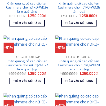
Khăn quàng cổ cao cấp len
Khăn quàng cổ cao cấp len
Cashmere cho nữ KQ-WD24
Cashmere cho nữ KQ-WD26
làm quà tặng
làm quà
Giá
Giá
Giá
Giá
1.850.000
₫
1.250.000
₫
1.750.000
₫
1.250.000
₫
gốc
hiện
gốc
hiện
là:
tại
là:
tại
THÊM VÀO GIỎ HÀNG
THÊM VÀO GIỎ HÀNG
1.850.000₫.
là:
1.750.000₫.
là:
1.250.000₫.
1.250
-31%
-31%
CASHMERE CAO CẤP
CASHMERE CAO CẤP
Khăn quàng cổ cao cấp len
Khăn quàng cổ cao cấp len
Cashmere cho nữ KQ-WD27
Cashmere cho nữ KQ-WD28
làm quà tặng
làm quà tặng
Giá
Giá
Giá
Giá
1.800.000
₫
1.250.000
₫
1.800.000
₫
1.250.000
₫
gốc
hiện
gốc
hiện
là:
tại
là:
tại
THÊM VÀO GIỎ HÀNG
THÊM VÀO GIỎ HÀNG
1.800.000₫.
là:
1.800.000₫.
là:
1.250.000₫.
1.250
-31%
-31%