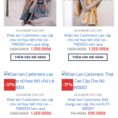
CASHMERE CAO CẤP
CASHMERE CAO CẤP
Khăn len Cashmere cao cấp
Khăn len Cashmere cao cấp
cho nữ họa tiết chữ cái –
cho nữ họa tiết chữ cái –
TWD001 làm quà tặng
TWD002 làm quà
Giá
Giá
Giá
Giá
1.800.000
₫
1.250.000
₫
1.800.000
₫
1.250.000
₫
gốc
hiện
gốc
hiện
là:
tại
là:
tại
THÊM VÀO GIỎ HÀNG
THÊM VÀO GIỎ HÀNG
1.800.000₫.
là:
1.800.000₫.
là:
1.250.000₫.
1.250
-31%
-17%
CASHMERE CAO CẤP
CASHMERE DỆT KIM
Khăn len Cashmere cao cấp
Khăn len Cashmere thời
cho nữ họa tiết chữ cái –
trang cao cấp cho nữ KLTT-
TWD003 làm quà
WD001
Giá
Giá
Giá
Giá
1.800.000
₫
1.250.000
₫
715.000
₫
595.000
₫
gốc
hiện
gốc
hiện