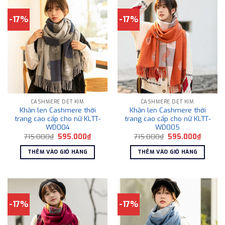
-17%
-17%
CASHMERE DỆT KIM
CASHMERE DỆT KIM
Khăn len Cashmere thời
Khăn len Cashmere thời
trang cao cấp cho nữ KLTT-
trang cao cấp cho nữ KLTT-
WD004
WD005
Giá
Giá
Giá
Giá
715.000
₫
595.000
₫
715.000
₫
595.000
₫
gốc
hiện
gốc
hiện
là:
tại
là:
tại
THÊM VÀO GIỎ HÀNG
THÊM VÀO GIỎ HÀNG
715.000₫.
là:
715.000₫.
là:
595.000₫.
595.00
-17%
-17%