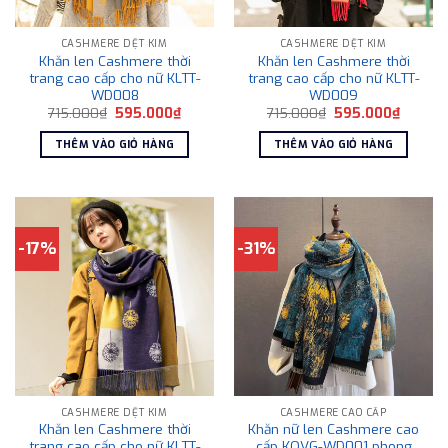
CASHMERE DỆT KIM
CASHMERE DỆT KIM
Khăn len Cashmere thời
Khăn len Cashmere thời
trang cao cấp cho nữ KLTT-
trang cao cấp cho nữ KLTT-
WD008
WD009
Giá
Giá
Giá
Giá
715.000
₫
595.000
₫
715.000
₫
595.000
₫
gốc
hiện
gốc
hiện
là:
tại
là:
tại
THÊM VÀO GIỎ HÀNG
THÊM VÀO GIỎ HÀNG
715.000₫.
là:
715.000₫.
là:
595.000₫.
595.00
-17%
-31%
CASHMERE DỆT KIM
CASHMERE CAO CẤP
Khăn len Cashmere thời
Khăn nữ len Cashmere cao
trang cao cấp cho nữ KLTT-
cấp KQVG-WD001 phong