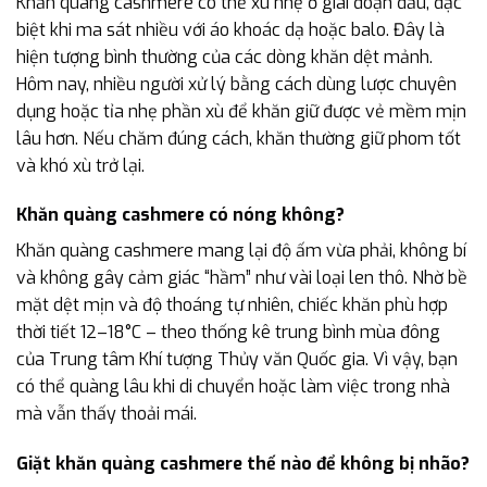
Khăn quàng cashmere có thể xù nhẹ ở giai đoạn đầu, đặc
biệt khi ma sát nhiều với áo khoác dạ hoặc balo. Đây là
hiện tượng bình thường của các dòng khăn dệt mảnh.
Hôm nay, nhiều người xử lý bằng cách dùng lược chuyên
dụng hoặc tỉa nhẹ phần xù để khăn giữ được vẻ mềm mịn
lâu hơn. Nếu chăm đúng cách, khăn thường giữ phom tốt
và khó xù trở lại.
Khăn quàng cashmere có nóng không?
Khăn quàng cashmere mang lại độ ấm vừa phải, không bí
và không gây cảm giác “hầm” như vài loại len thô. Nhờ bề
mặt dệt mịn và độ thoáng tự nhiên, chiếc khăn phù hợp
thời tiết 12–18°C – theo thống kê trung bình mùa đông
của Trung tâm Khí tượng Thủy văn Quốc gia. Vì vậy, bạn
có thể quàng lâu khi di chuyển hoặc làm việc trong nhà
mà vẫn thấy thoải mái.
Giặt khăn quàng cashmere thế nào để không bị nhão?