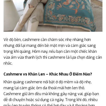
Về độ bền, cashmere cần chăm sóc nhẹ nhàng hơn
nhưng đổi lại mang đến bề mặt mịn và cảm giác sang
trọng khi quàng. Hôm nay, nếu bạn cần một chiếc khăn
vừa ấm vừa thanh lịch thì cashmere là lựa chọn đáng cân
nhắc.
Cashmere vs Khăn Len – Khác Nhau Ở Điểm Nào?
Khăn quàng cashmere nổi bật ở độ mềm và độ nhẹ,
mang lại cảm giác ôm da thoải mái hơn len thô.
Cashmere giữ ấm đều mà không gây nặng vai, giúp bạn
dễ di chuyển hoặc sử dụng cả ngày. Trong khi đó, nhiều
mẫu len truyền thống có thể hơi dày và ít thoáng hơn,