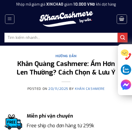
Skip
Nhập mã giảm giá
XINCHAO
giảm
10.000 VNĐ
khi đặt hàng
to
content
Tìm
kiếm:
HƯỚNG DẪN
Khăn Quàng Cashmere: Ấm Hơn
Len Thường? Cách Chọn & Lưu Ý
POSTED ON
20/11/2025
BY
KHĂN CASHMERE
Miễn phí vận chuyển
Free ship cho đơn hàng từ 299k