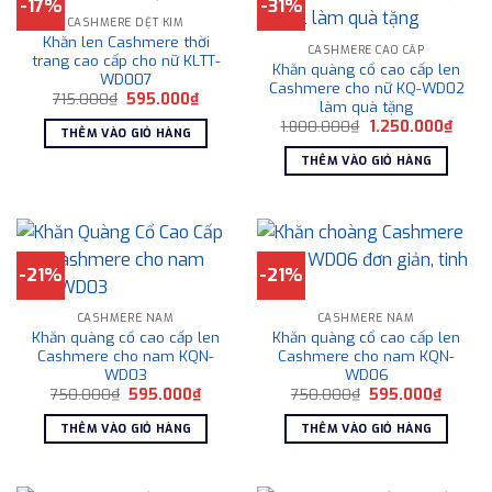
-17%
-31%
CASHMERE DỆT KIM
Khăn len Cashmere thời
CASHMERE CAO CẤP
trang cao cấp cho nữ KLTT-
Khăn quàng cổ cao cấp len
WD007
Cashmere cho nữ KQ-WD02
Giá
Giá
715.000
₫
595.000
₫
làm quà tặng
gốc
hiện
Giá
Giá
là:
tại
1.800.000
₫
1.250.000
₫
THÊM VÀO GIỎ HÀNG
gốc
hiện
715.000₫.
là:
là:
tại
595.000₫.
THÊM VÀO GIỎ HÀNG
1.800.000₫.
là:
1.250
-21%
-21%
CASHMERE NAM
CASHMERE NAM
Khăn quàng cổ cao cấp len
Khăn quàng cổ cao cấp len
Cashmere cho nam KQN-
Cashmere cho nam KQN-
WD03
WD06
Giá
Giá
Giá
Giá
750.000
₫
595.000
₫
750.000
₫
595.000
₫
gốc
hiện
gốc
hiện
là:
tại
là:
tại
THÊM VÀO GIỎ HÀNG
THÊM VÀO GIỎ HÀNG
750.000₫.
là:
750.000₫.
là:
595.000₫.
595.00