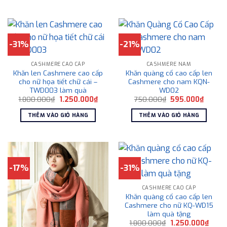
595.000₫.
1.250
-31%
-21%
CASHMERE CAO CẤP
CASHMERE NAM
Khăn len Cashmere cao cấp
Khăn quàng cổ cao cấp len
cho nữ họa tiết chữ cái –
Cashmere cho nam KQN-
TWD003 làm quà
WD02
Giá
Giá
Giá
Giá
1.800.000
₫
1.250.000
₫
750.000
₫
595.000
₫
gốc
hiện
gốc
hiện
là:
tại
là:
tại
THÊM VÀO GIỎ HÀNG
THÊM VÀO GIỎ HÀNG
1.800.000₫.
là:
750.000₫.
là:
1.250.000₫.
595.00
-17%
-31%
CASHMERE CAO CẤP
Khăn quàng cổ cao cấp len
Cashmere cho nữ KQ-WD15
làm quà tặng
Giá
Giá
1.800.000
₫
1.250.000
₫