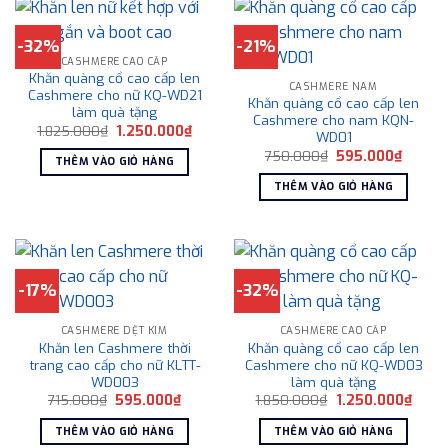
-32%
-21%
CASHMERE CAO CẤP
Khăn quàng cổ cao cấp len
CASHMERE NAM
Cashmere cho nữ KQ-WD21
Khăn quàng cổ cao cấp len
làm quà tặng
Cashmere cho nam KQN-
Giá
Giá
1.825.000
₫
1.250.000
₫
WD01
gốc
hiện
Giá
Giá
là:
tại
750.000
₫
595.000
₫
THÊM VÀO GIỎ HÀNG
gốc
hiện
1.825.000₫.
là:
là:
tại
1.250.000₫.
THÊM VÀO GIỎ HÀNG
750.000₫.
là:
595.00
-17%
-32%
CASHMERE DỆT KIM
CASHMERE CAO CẤP
Khăn len Cashmere thời
Khăn quàng cổ cao cấp len
trang cao cấp cho nữ KLTT-
Cashmere cho nữ KQ-WD03
WD003
làm quà tặng
Giá
Giá
Giá
Giá
715.000
₫
595.000
₫
1.850.000
₫
1.250.000
₫
gốc
hiện
gốc
hiện
là:
tại
là:
tại
THÊM VÀO GIỎ HÀNG
THÊM VÀO GIỎ HÀNG
715.000₫.
là:
1.850.000₫.
là: