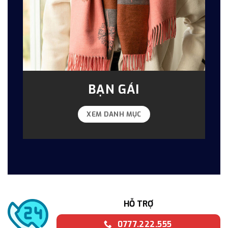
BẠN GÁI
XEM DANH MỤC
HỖ TRỢ
0777.222.555