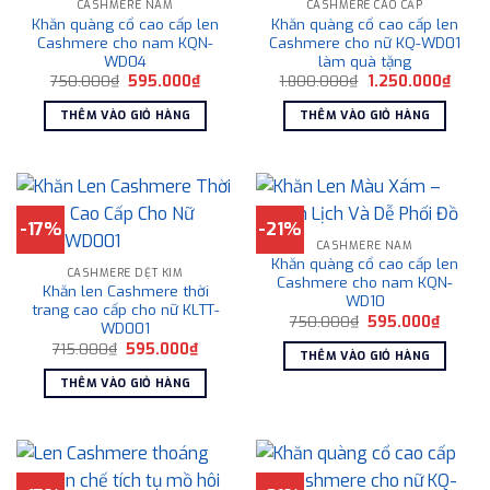
CASHMERE NAM
CASHMERE CAO CẤP
Khăn quàng cổ cao cấp len
Khăn quàng cổ cao cấp len
Cashmere cho nam KQN-
Cashmere cho nữ KQ-WD01
WD04
làm quà tặng
Giá
Giá
Giá
Giá
750.000
₫
595.000
₫
1.800.000
₫
1.250.000
₫
gốc
hiện
gốc
hiện
là:
tại
là:
tại
THÊM VÀO GIỎ HÀNG
THÊM VÀO GIỎ HÀNG
750.000₫.
là:
1.800.000₫.
là:
595.000₫.
1.250
-17%
-21%
CASHMERE NAM
Khăn quàng cổ cao cấp len
CASHMERE DỆT KIM
Cashmere cho nam KQN-
Khăn len Cashmere thời
WD10
trang cao cấp cho nữ KLTT-
Giá
Giá
750.000
₫
595.000
₫
WD001
gốc
hiện
Giá
Giá
715.000
₫
595.000
₫
là:
tại
THÊM VÀO GIỎ HÀNG
gốc
hiện
750.000₫.
là:
là:
tại
595.00
THÊM VÀO GIỎ HÀNG
715.000₫.
là:
595.000₫.