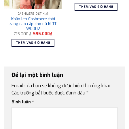
gốc
hiện
là:
tại
THÊM VÀO GIỎ HÀNG
1.800.000₫.
là:
1.250
CASHMERE DỆT KIM
Khăn len Cashmere thời
trang cao cấp cho nữ KLTT-
WD002
Giá
Giá
715.000
₫
595.000
₫
gốc
hiện
là:
tại
THÊM VÀO GIỎ HÀNG
715.000₫.
là:
595.000₫.
Để lại một bình luận
Email của bạn sẽ không được hiển thị công khai.
Các trường bắt buộc được đánh dấu
*
Bình luận
*