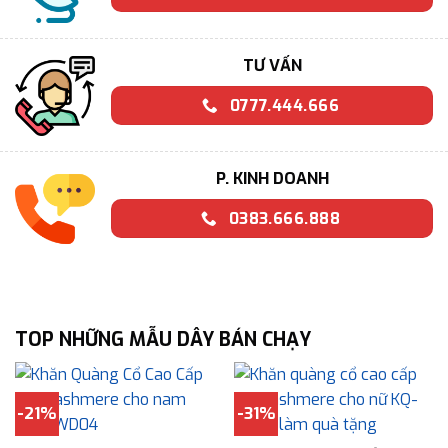
TƯ VẤN
0777.444.666
P. KINH DOANH
0383.666.888
TOP NHỮNG MẪU DÂY BÁN CHẠY
-21%
-31%