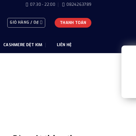
07:30 - 22:00
0824263789
GIỎ HÀNG /
0
₫
THANH TOÁN
CASHMERE DỆT KIM
LIÊN HỆ