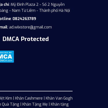
ịa chỉ
: Mỹ Đình Plaza 2 - Số 2 Nguyễn
oàng - Nam Từ Liêm - Thành phố Hà Nội
otline
:
0824263789
mail
:
ad.wiixstore@gmail.com
DMCA Protected
Dệt Kim
|
Khăn Cashmere
| Khăn Van Gogh
n Quà Tặng | Khăn Tặng Mẹ | Khăn tặng