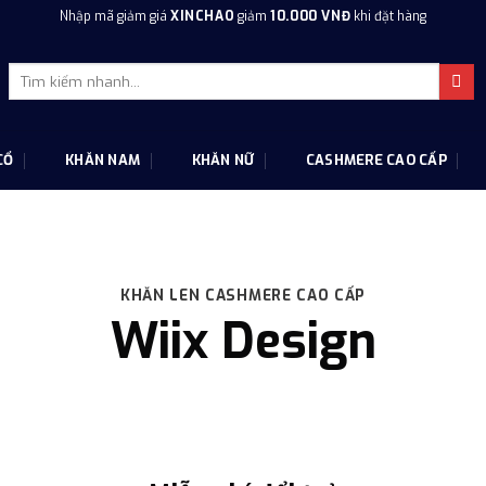
Nhập mã giảm giá
XINCHAO
giảm
10.000 VNĐ
khi đặt hàng
Tìm
kiếm:
CỔ
KHĂN NAM
KHĂN NỮ
CASHMERE CAO CẤP
KHĂN LEN CASHMERE CAO CẤP
Wiix Design